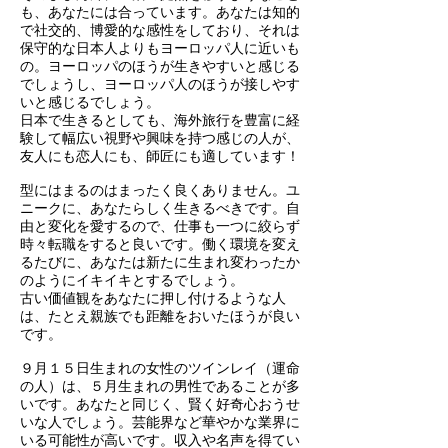
も、あなたには合っています。あなたは知的
で社交的、博愛的な感性をしており、それは
保守的な日本人よりもヨーロッパ人に近いも
の。ヨーロッパのほうが生きやすいと感じる
でしょうし、ヨーロッパ人のほうが接しやす
いと感じるでしょう。
日本で生きるとしても、海外旅行を豊富に経
験して幅広い視野や興味を持つ感じの人が、
友人にも恋人にも、師匠にも適しています！
型にはまるのはまったく良くありません。ユ
ニークに、あなたらしく生きるべきです。自
由と変化を愛するので、仕事も一つに絞らず
時々転職をすると良いです。働く環境を変え
るたびに、あなたは新たに生まれ変わったか
のようにイキイキとするでしょう。
古い価値観をあなたに押し付けるような人
は、たとえ親族でも距離をおいたほうが良い
です。
９月１５日生まれの女性のツインレイ（運命
の人）は、５月生まれの男性であることが多
いです。あなたと同じく、賢く好奇心おうせ
いな人でしょう。芸能界など華やかな業界に
いる可能性が高いです。収入や名声を得てい