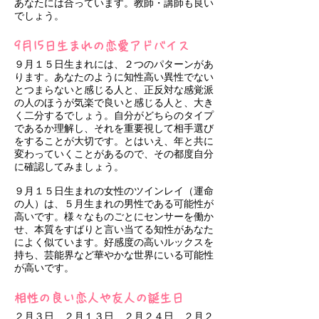
あなたには合っています。教師・講師も良い
でしょう。
9月15日生まれの恋愛アドバイス
９月１５日生まれには、２つのパターンがあ
ります。あなたのように知性高い異性でない
とつまらないと感じる人と、正反対な感覚派
の人のほうが気楽で良いと感じる人と、大き
く二分するでしょう。自分がどちらのタイプ
であるか理解し、それを重要視して相手選び
をすることが大切です。とはいえ、年と共に
変わっていくことがあるので、その都度自分
に確認してみましょう。
９月１５日生まれの女性のツインレイ（運命
の人）は、５月生まれの男性である可能性が
高いです。様々なものごとにセンサーを働か
せ、本質をすばりと言い当てる知性があなた
によく似ています。好感度の高いルックスを
持ち、芸能界など華やかな世界にいる可能性
が高いです。
相性の良い恋人や友人の誕生日
２月３日、２月１３日、２月２４日、２月２