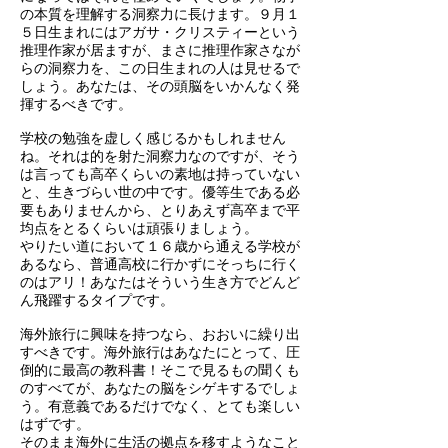
の本質を理解する洞察力に長けます。９月１
５日生まれにはアガサ・クリスティーという
推理作家が居ますが、まさに推理作家さなが
らの洞察力を、この日生まれの人は見せるで
しょう。あなたは、その頭脳をいかんなく発
揮するべきです。
学校の勉強を虚しく感じるかもしれません
ね。それは的を射た洞察力なのですが、そう
は言っても高卒くらいの素地は持っていない
と、生きづらい世の中です。優等生である必
要もありませんから、とりあえず高卒まで平
均点をとるくらいは頑張りましょう。
やりたい道において１６歳から通える学校が
あるなら、普通高校に行かずにそっちに行く
のはアリ！あなたはそういう生き方でどんど
ん飛躍するタイプです。
海外旅行に興味を持つなら、おおいに繰り出
すべきです。海外旅行はあなたにとって、圧
倒的に最高の教科書！そこで見るもの聞くも
のすべてが、あなたの脳をシゲキするでしょ
う。有意義であるだけでなく、とても楽しい
はずです。
そのまま海外に生活の拠点を移すようなこと