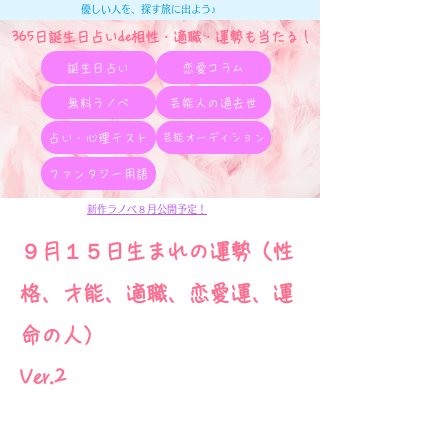
優しい人を、探す旅に出よう♪
365日誕生日占いde相性・適職・​運勢も当たる！
誕生日占い
恋愛コラム
無料ラノベ
芸能人の過去世
占い・心理テスト
芸能オーディション
ファンタジー用語
新作ラノベ８月公開予定！
９月１５日生まれの運勢（性
格、才能、適職、恋愛運、運
命の人）
Ver.2