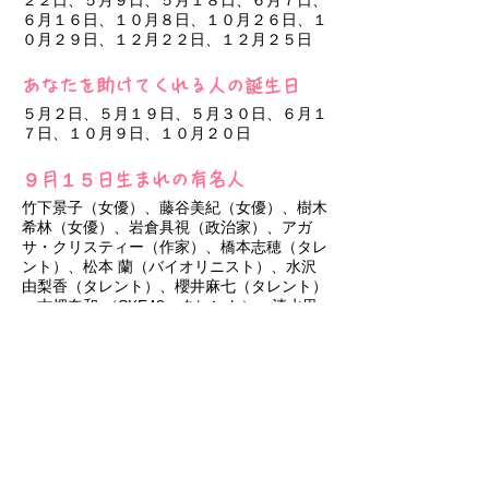
２２日、５月９日、５月１８日、６月７日、
６月１６日、１０月８日、１０月２６日、１
０月２９日、１２月２２日、１２月２５日
あなたを助けてくれる人の誕生日
５月２日、５月１９日、５月３０日、６月１
７日、１０月９日、１０月２０日
９月１５日生まれの有名人
竹下景子（女優）、藤谷美紀（女優）、樹木
希林（女優）、岩倉具視（政治家）、アガ
サ・クリスティー（作家）、橋本志穂（タレ
ント）、松本 蘭（バイオリニスト）、水沢
由梨香（タレント）、櫻井麻七（タレント）
、古畑奈和 （SKE48、タレント）、清水里
香 （NMB48、タレント）、大和田南那
（AKB48、タレント）、宮下 咲（女優）、
斉藤遥海（アイドル）、中村優（アイド
ル）、葉月結菜（アイドル）
９月１５日生まれのあなたへ
常に何かを体験していたい、体で味わってい
たいタイプの人でしょうが、頭のキレと洞察