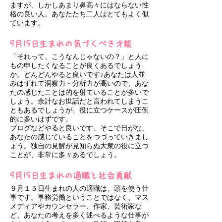
ますが、しかしあまり鼻高々にはならない性
格の良い人。あなたたち二人はとてもよく似
ています。
9月15日生まれの気づくべき才能
「それって、こうなんじゃないの？」と人に
もの申したくなることが良くあるでしょう
か。どんどんやると良いです♪あなたは人並
みはずれて洞察力・分析力が高いので、あな
たの感じたことは的を射ていることが多いで
しょう。余計なお世話だと言われてしまうこ
ともあるでしょうが、役に立つケースが圧倒
的に多いはずです。
ブログなどやると良いです。そこで日がな、
あなたの感じていることをつづっていきまし
ょう。独自の見解が見知らぬ大衆の役に立つ
ことが、非常に多々あるでしょう。
9月15日生まれの適職と社会貢献
９月１５日生まれの人の適職は、頭を使う仕
事です。事務労働ということではなく、マス
メディアやカウンセラー、作家、芸術家な
ど、あなたの考えを多く述べるような仕事が