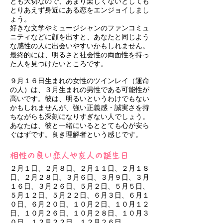
とも大切なので、あまり楽しくないとしても
とりあえず身近にある恋をエンジョイしまし
ょう。
好きな文学やミュージシャンのファンコミュ
ニティなどに顔を出すと、あなたと同じよう
な感性の人に出会いやすいかもしれません。
最終的には、明るさと社会性の両面性を持っ
た人を見つけたいところです。
９月１６日生まれの女性のツインレイ（運命
の人）は、３月生まれの男性である可能性が
高いです。彼は、明るいというわけでもない
かもしれませんが、強い正義感・誠実さを持
ちながらも深刻になりすぎない人でしょう。
あなたは、彼と一緒にいるととても心が安ら
ぐはずです。良き理解者という感じです。
相性の良い恋人や友人の誕生日
２月１日、２月８日、２月１１日、２月１８
日、２月２８日、３月６日、３月９日、３月
１６日、３月２６日、５月２日、５月５日、
５月１２日、５月２２日、６月３日、６月１
０日、６月２０日、１０月２日、１０月１２
日、１０月２６日、１０月２８日、１０月３
０日、１２月２２日、１２月２６日