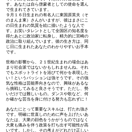
す。あなたは自ら啓蒙者としての使命を選ん
で生まれてきています。
９月１６日生まれの有名人に東国原英夫（そ
のまんま東）さんがいますが、彼はまさにこ
の日生まれの気質を絵に描いたような人で
す。お笑いタレントとして全国区の知名度を
得たあとに政治家に転身し、精力的に宮崎の
政治に取り組んでいます。彼の生き方は、同
じ日に生まれたあなたのわかりやすいお手本
です。
世相の影響から、２１世紀生まれの場合はあ
まり社会派ではないかもしれませんね。それ
でもスポットライトを浴びて何かを表現した
い！というパッションは強そうです。その強
気な性格は芸能界向きなので、興味があるな
ら挑戦してみると良さそうです。ただし、勢
いだけでは難しいもの。ダンスや歌など、何
か確かな芸当を身に付ける努力も忘れずに！
あなたにとって重要なスキルは、打たれ強さ
です。明確に世直しのために声を上げたいあ
なたは、大衆の顔色をうかがうものではなく
大衆も痛みを伴う政策を打ち出す可能性が高
いです。しかし、その考えがどれだけ正しい