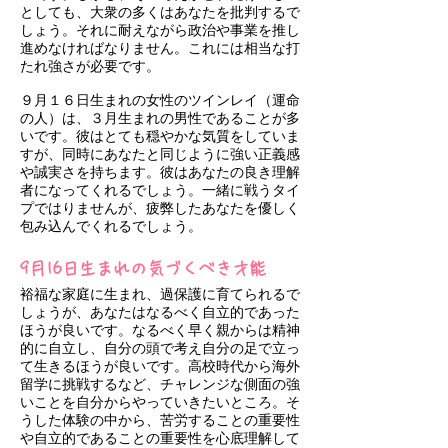
としても、大衆の多くはあなたを批判するで
しょう。それに耐えながら政治や事業を推し
進めなければなりません。これには相当な打
たれ強さが必要です。
９月１６日生まれの女性のツインレイ（運命
の人）は、３月生まれの男性であることが多
いです。彼はとても穏やかな気質をしていま
すが、同時にあなたと同じように強い正義感
や誠実さを持ちます。彼はあなたの良き理解
者になってくれるでしょう。一緒に戦うタイ
プではりませんが、疲弊したあなたを優しく
包み込んでくれるでしょう。
9月16日生まれの気づくべき才能
裕福な家庭に生まれ、過保護に育てられるで
しょうが、あなたはなるべく自立的であった
ほうが良いです。なるべく早く親からは精神
的に自立し、自分の頭で考え自分の足で立っ
て生きるほうが良いです。高校時代から海外
留学に挑戦するなど、チャレンジな側面の強
いことを自分からやっていきたいところ。そ
うした体験の中から、苦労することの重要性
や自立的であることの重要性を心底理解して