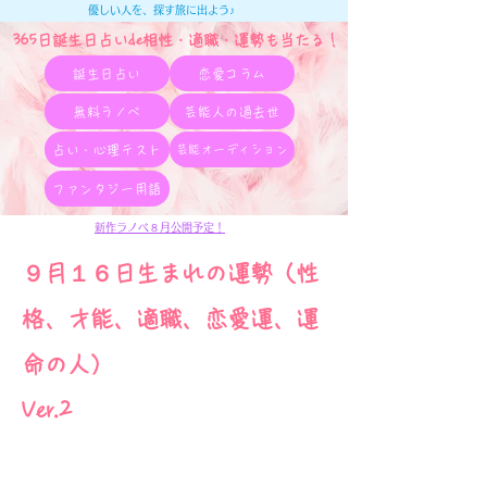
優しい人を、探す旅に出よう♪
365日誕生日占いde相性・適職・​運勢も当たる！
誕生日占い
恋愛コラム
無料ラノベ
芸能人の過去世
占い・心理テスト
芸能オーディション
ファンタジー用語
新作ラノベ８月公開予定！
９月１６日生まれの運勢（性
格、才能、適職、恋愛運、運
命の人）
Ver.2