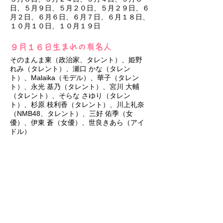
日、５月９日、５月２０日、５月２９日、６
月２日、６月６日、６月７日、６月１８日、
１０月１０日、１０月１９日
９月１６日生まれの有名人
そのまんま東（政治家、タレント）、姫野
れみ（タレント）、瀬口 かな（タレン
ト）、Malaika（モデル）、華子（タレン
ト）、永光 基乃（タレント）、宮川 大輔
（タレント）、そらな さゆり（タレン
ト）、杉原 枝利香（タレント）
​、川上礼奈
（NMB48、タレント）、三好 佑季（女
優）、伊東 蒼（女優）、世良きあら（アイ
ドル）
９月１６日生まれのあなたへ
社会派なことにはまるで興味がないでしょう
か？
アニメ、ゲームなどの快楽が盛んな現代日本
で生まれ育つと、その影響から社会派な気質
の芽生えない９月１６日生まれもいます。こ
れからどんどん増えるでしょう。
頭の回転の良さはあるはずで、それを活かし