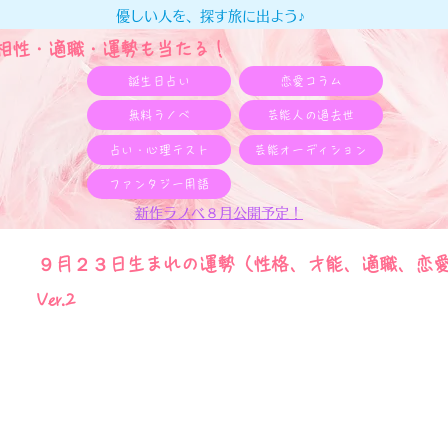
優しい人を、探す旅に出よう♪
e相性・適職・​運勢も当たる！
誕生日占い
恋愛コラム
無料ラノベ
芸能人の過去世
占い・心理テスト
芸能オーディション
ファンタジー用語
新作ラノベ８月公開予定！
９月２３日生まれの運勢（性格、才能、適職、恋
Ver.2