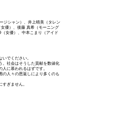
ュージシャン）、井上晴美（タレン
（女優）、後藤 真希（モーニング
有紗（女優）、中本こまり（アイド
ないでください。
う。社会はそうした貢献を数値化
の人に慕われるはずです。
囲の人々の恩返しにより多くのも
にすぎません。