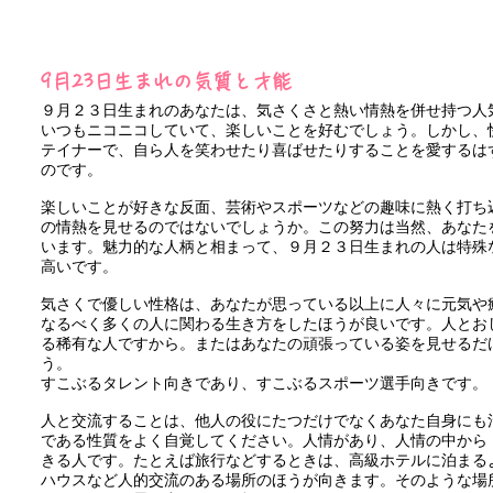
9月23日生まれの気質と才能
９月２３日生まれのあなたは、気さくさと熱い情熱を併せ持つ人
いつもニコニコしていて、楽しいことを好むでしょう。しかし、
テイナーで、自ら人を笑わせたり喜ばせたりすることを愛するは
のです。
楽しいことが好きな反面、芸術やスポーツなどの趣味に熱く打ち
の情熱を見せるのではないでしょうか。この努力は当然、あなた
います。魅力的な人柄と相まって、９月２３日生まれの人は特殊
高いです。
気さくで優しい性格は、あなたが思っている以上に人々に元気や
なるべく多くの人に関わる生き方をしたほうが良いです。人とお
る稀有な人ですから。またはあなたの頑張っている姿を見せるだ
う。
すこぶるタレント向きであり、すこぶるスポーツ選手向きです。
人と交流することは、他人の役にたつだけでなくあなた自身にも
である性質をよく自覚してください。人情があり、人情の中から
きる人です。たとえば旅行などするときは、高級ホテルに泊まる
ハウスなど人的交流のある場所のほうが向きます。そのような場