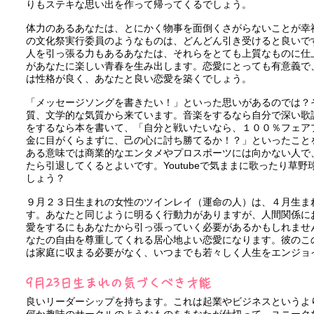
りもステキな思い出を作って帰ってくるでしょう。
体力のあるあなたは、とにかく物事を面倒くさがらないことが幸
の文化祭実行委員のようなものは、どんどん引き受けると良いで
人を引っ張る力もあるあなたは、それらをとても上質なものに仕
があなたに楽しい青春を生み出します。恋愛にとっても有意義で
は性格が良く、あなたと良い恋愛を築くでしょう。
「メッセージソングを書きたい！」といった思いがあるのでは？
質、文学的な気質から来ています。音楽をするなら自分で深い歌
をするなら本を書いて、「自分と戦いたいなら、１００％フェア
金に目がくらまずに、己の心に討ち勝てるか！？」といったこと
​ある意味では商業的なエンタメやプロスポーツには向かない人で
たら引退してくるとよいです。Youtubeで気ままに歌ったり草
しょう？
９月２３日生まれの女性のツインレイ（運命の人）は、４月生ま
す。あなたと同じように明るく行動力がありますが、人間関係に
愛をするにもあなたから引っ張っていく必要があるかもしれませ
なたの自由を尊重してくれる居心地よい恋愛になります。彼のこ
は家庭に収まる必要がなく、いつまでも若々しく人生をエンジョ
9月23日生まれの気づくべき才能
良いリーダーシップを持ちます。これは起業やビジネスというよ