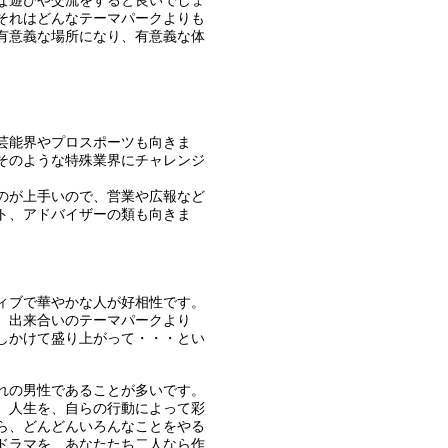
な遊びや交流をすると良いでしょ
それはどんなテーマパークよりも
有意義な場所になり、有意義な体
芸能界やプロスポーツも向きま
そのような特殊業界にチャレンジ
のが上手いので、営業や広報など
ト、アドバイザーの類も向きま
ィブで華やかな人が好相性です。
。出来合いのテーマパークより
しかけて盛り上がって・・・とい
れの男性であることが多いです。
。人生を、自らの行動によって彩
ら、どんどんいろんなことをやる
ドラマを、あなたたち二人なら作