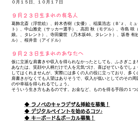
０月１５日、１０月１７日
９月２３日生まれの有名人
葛飾北斎（浮世絵）、鈴木杏樹（女優）、稲葉浩志（Ｂ’ｚ、ミ
ト）、中山雅史（サッカー選手）、高田 秋（モデル）、寺島 咲
娘。、タレント）
​、寺田蘭世 （乃木坂46、タレント）、坂巻 
ル）、桜井音（アイドル）
９月２３日生まれのあなたへ
仮に立派な肩書きや収入を得られなかったとしても、ふさぎこま
あなたは、笑顔や人柄だけで人を元気づけ、喜ばせているでしょ
してはくれませんが、実際には多くの人の役に立っており、多く
肩書きがなくても人望はありそうで、収入が低いとしてのその周
のや幸福を得られるでしょう。
そういう生き方もあるのです。お金など、ものを得る手段の１つ
◆ ラノベのキャラデザ＆挿絵を募集！
​◆ デジタルペイントを始めるコツ♪
◆ キーボード＆ボーカル募集！