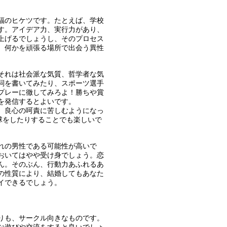
福のヒケツです。たとえば、学校
す。アイデア力、実行力があり、
上げるでしょうし、そのプロセス
、何かを頑張る場所で出会う異性
それは社会派な気質、哲学者な気
詞を書いてみたり、スポーツ選手
プレーに徹してみろよ！勝ちや賞
を発信するとよいです。
、良心の呵責に苦しむようになっ
野球をしたりすることでも楽しいで
れの男性である可能性が高いで
おいてはやや受け身でしょう。恋
ん。そのぶん、行動力あふれるあ
の性質により、結婚してもあなた
イできるでしょう。
りも、サークル向きなものです。