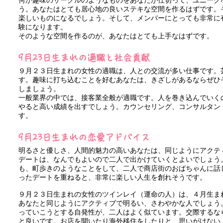
何か趣味のサークルのようなものをあなたが仕切って、ユニーク
う。あなたはとても居心地の良いステキな空間を作るはずです。
楽しいものになるでしょう。そして、メンバーにとっても非常に
験になります。
そのような空間を作るのが、あなたはとても上手なはずです。
9月23日生まれの適職と社会貢献
９月２３日生まれの女性の適職は、人との交流が多い仕事です。
す。趣味に打ち込むことを好むあなたは、きざしがあるならぜひ
しましょう。
一般業界の中では、接客業全般が適職です。人を巻き込んでいく
やると高い成績を出すでしょう。カウンセリング、コンサルタン
す。
9月23日生まれの恋愛アドバイス
明るさと優しさ、人間的魅力の高いあなたは、同じようにアクテ
デートは、なんでもよいので二人で出かけていくとよいでしょう
も、町歩きのようなことをして、二人で商店街のおばちゃんに話
ったデートを重ねると、非常に楽しい人生を創れそうです。
９月２３日生まれの女性のツインレイ（運命の人）は、４月生ま
あなたと同じようにアクティブで明るい、さわやかな人でしょう
っていこうとする自発性が、二人はよく似ています。交際するな
と良いです。お店を開いたり海外移住をしたりと、思いがけない