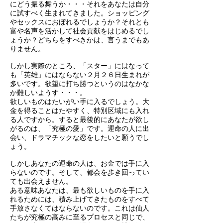
にどう振る舞うか・・・それをあなたは自分
に試すべく生まれてきました。ショッピング
やセックスにおぼれるでしょうか？それとも
富や名声を活かして社会貢献をはじめるでし
ょうか？どちらをすべきかは、言うまでもあ
りません。
しかし実際のところ、「スター」にはなって
も「英雄」にはならない２月２６日生まれが
多いです。欲望に打ち勝つというのはなかな
か難しいようす・・・。
欲しいものはたいがい手に入るでしょう。大
金を得ることはたやすく、特別区域にも入れ
る人ですから。すると最後的にあなたが欲し
がるのは、「究極の愛」です。運命の人に出
会い、ドラマチックな恋をしたいと願うでし
ょう。
しかしあなたの運命の人は、お金では手に入
らないのです。そして、都会を歩き回ってい
ても出会えません。
ある意味あなたは、最も欲しいものを手に入
れるためには、積み上げてきたものをすべて
手放さなくてはならないのです。これは仙人
たちが究極の高みに至るプロセスと同じで、