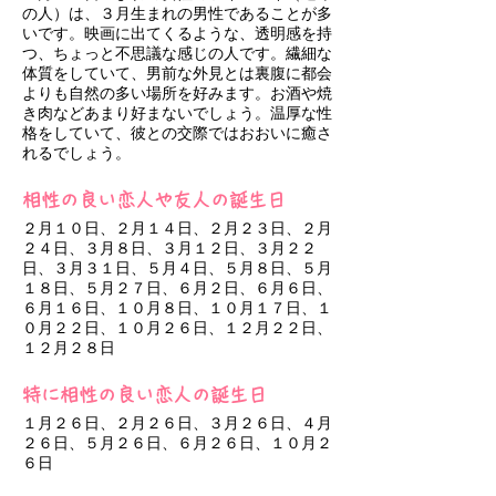
の人）は、３月生まれの男性であることが多
いです。映画に出てくるような、透明感を持
つ、ちょっと不思議な感じの人です。繊細な
体質をしていて、男前な外見とは裏腹に都会
よりも自然の多い場所を好みます。お酒や焼
き肉などあまり好まないでしょう。温厚な性
格をしていて、彼との交際ではおおいに癒さ
れるでしょう。
相性の良い恋人や友人の誕生日
２月１０日、２月１４日、２月２３日、２月
２４日、３月８日、３月１２日、３月２２
日、３月３１日、５月４日、５月８日、５月
１８日、５月２７日、６月２日、６月６日、
６月１６日、１０月８日、１０月１７日、１
０月２２日、１０月２６日、１２月２２日、
１２月２８日
特に相性の良い恋人の誕生日
１月２６日、２月２６日、３月２６日、４月
２６日、５月２６日、６月２６日、１０月２
６日