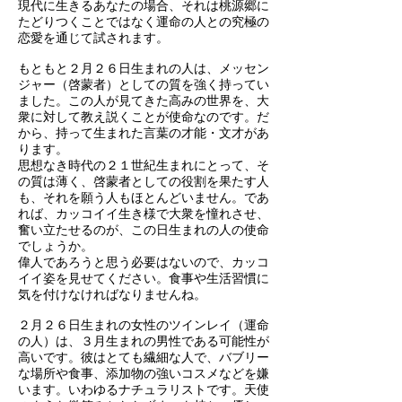
現代に生きるあなたの場合、それは桃源郷に
たどりつくことではなく運命の人との究極の
恋愛を通じて試されます。
もともと２月２６日生まれの人は、メッセン
ジャー（啓蒙者）としての質を強く持ってい
ました。この人が見てきた高みの世界を、大
衆に対して教え説くことが使命なのです。だ
から、持って生まれた言葉の才能・文才があ
ります。
思想なき時代の２１世紀生まれにとって、そ
の質は薄く、啓蒙者としての役割を果たす人
も、それを願う人もほとんどいません。であ
れば、カッコイイ生き様で大衆を憧れさせ、
奮い立たせるのが、この日生まれの人の使命
でしょうか。
偉人であろうと思う必要はないので、カッコ
イイ姿を見せてください。食事や生活習慣に
気を付けなければなりませんね。
２月２６日生まれの女性のツインレイ（運命
の人）は、３月生まれの男性である可能性が
高いです。彼はとても繊細な人で、バブリー
な場所や食事、添加物の強いコスメなどを嫌
います。いわゆるナチュラリストです。天使