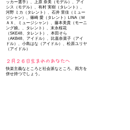
ッカー選手）、上原 奈美（モデル）、アイ
シス（モデル）、有村 実樹（タレント）、
河野 ミカ（タレント）、石井 里佳（ミュー
ジシャン）、篠崎 愛（タレント）LINA（Ｍ
ＡＸ、ミュージシャン）、藤本美貴（モーニ
ング娘。、タレント）、末永桜花
（SKE48、タレント）
​、本田そら
（AKB48、アイドル）、比嘉奈菜子（アイ
ドル）、小島はな（アイドル）、松原ユリヤ
（アイドル）
２月２６日生まれのあなたへ
快楽主義なところと社会派なところ、両方を
併せ持つでしょう。
その二面性をうまく組み合わせてください。
とても良い作品が生まれそうです！
あなたが女性なら、「太らないこと」を１つ
の目標に掲げましょう。太るというのは、食
べ過ぎているか運動不足になっているので
す。つまり、快楽や怠惰が過剰ということで
す。その生活バランスでは、何かの分野に取
り組んだとしても、その道で頭角を現すのは
難しいでしょう。