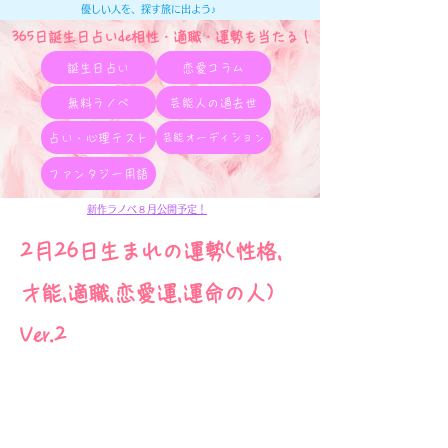
優しい人を、探す旅に出よう♪
365日誕生日占いde相性・適職・​運勢も当たる！
誕生日占い
恋愛コラム
無料ラノベ
芸能人の過去世
占い・心理テスト
芸能オーディション
ファンタジー用語
新作ラノベ８月公開予定！
2月26日生まれの運勢(性格,
才能,適職,恋愛運,運命の人)
Ver.2