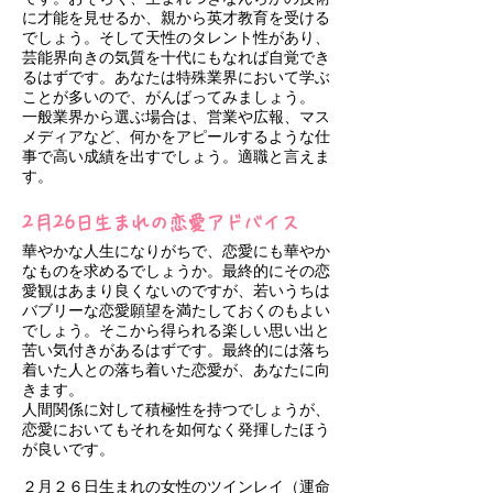
に才能を見せるか、親から英才教育を受ける
でしょう。そして天性のタレント性があり、
芸能界向きの気質を十代にもなれば自覚でき
るはずです。あなたは特殊業界において学ぶ
ことが多いので、がんばってみましょう。
一般業界から選ぶ場合は、営業や広報、マス
メディアなど、何かをアピールするような仕
事で高い成績を出すでしょう。適職と言えま
す。
2月26日生まれの恋愛アドバイス
華やかな人生になりがちで、恋愛にも華やか
なものを求めるでしょうか。最終的にその恋
愛観はあまり良くないのですが、若いうちは
バブリーな恋愛願望を満たしておくのもよい
でしょう。そこから得られる楽しい思い出と
苦い気付きがあるはずです。最終的には落ち
着いた人との落ち着いた恋愛が、あなたに向
きます。
人間関係に対して積極性を持つでしょうが、
恋愛においてもそれを如何なく発揮したほう
が良いです。
２月２６日生まれの女性のツインレイ（運命