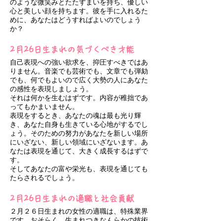
のような微笑みとたたずまいを持ち、優しい
心と美しい顔を持ちます。彼を手に入れるた
めに、あなたはどうすればよいのでしょう
か？
2月26日生まれの気づくべき才能
自己表現への強い欲求を、抑圧すべきではあ
りません。音楽でも芸術でも、文章でも弾劾
でも、何でもよいので広く大勢の人にあなた
の感性を表現しましょう。
それは何かを生むはずです。内容が稚拙であ
ってもかまいません。
表現をするとき、あなたの魂は最も光り輝
き、あなた自身も生きている心地がするでし
ょう。そのための努力があなたを新しい場所
にいざない、新しい領域にいざないます。あ
なたは表現を通じて、大きく成長するはずで
す。
そしてあなたの富や栄光も、表現を通じても
たらされるでしょう。
2月26日生まれの適職と社会貢献
２月２６日生まれの女性の適職は、特殊業界
です。おそらく、生まれつきなんらかの技術