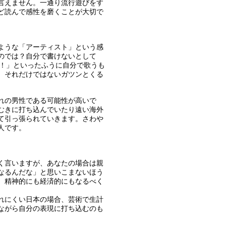
言えません。一通り流行遊びをす
ど読んで感性を磨くことが大切で
ような「アーティスト」という感
のでは？自分で書けないとして
たい！」といったふうに自分で歌うも
、それだけではないガツンとくる
れの男性である可能性が高いで
むきに打ち込んでいたり遠い海外
て引っ張られていきます。さわや
人です。
く言いますが、あなたの場合は親
なるんだな」と思いこまないほう
、精神的にも経済的にもなるべく
れにくい日本の場合、芸術で生計
ながら自分の表現に打ち込むのも