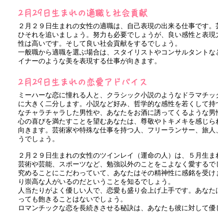
2月29日生まれの適職と社会貢献
２月２９日生まれの女性の適職は、自己表現の出来る仕事です。
ひそれを追いましょう。努力も必要でしょうが、良い感性と表現
性は高いです。そして良い社会貢献をするでしょう。
一般職から適職を選ぶ場合は、スタイリストやコンサルタントな
イナーのような美を表現する仕事が向きます。
2月29日生まれの恋愛アドバイス
ミーハーな恋に憧れる人と、クラシック小説のようなドラマチッ
に大きく二分します。小説など好み、哲学的な感性を若くして持
なチャラチャラした男性や、あなたをお酒に誘ってくるような男
心の喜びを満たすことを望むあなたは、尊敬やトキメキを感じら
向きます。芸術家や特殊な仕事を持つ人、フリーランサー、旅人
うでしょう。
２月２９日生まれの女性のツインレイ（運命の人）は、５月生ま
芸術や芸能、スポーツなど、勉強以外のことをこよなく愛するで
究めることにこだわっていて、あなたはその精神性に感銘を受け
り崇高な人がいるのだということを知るでしょう。
人当たりがよく優しい人で、恋愛も盛り会上げ上手です。あなた
っても飽きることはないでしょう。
ロマンチックな恋を長続きさせる秘訣は、あなたも彼に対して優