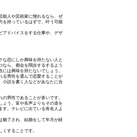
芸能人や芸術家に憧れるなら、ぜ
力を持っているはずで、叶う可能
どアドバイスをする仕事や、デザ
クな恋にしか興味を持たない人と
つなら、都会を闊歩するするよう
性には興味を持たないでしょう。
れる男性を選んで恋愛することが
、小説を書く人などがあなたに合
れの男性であることが多いです。
しょう。富や名声よりもその道を
ます。テレビに出ている有名人よ
は魅了され、結婚をして年月が経
しくすることです。