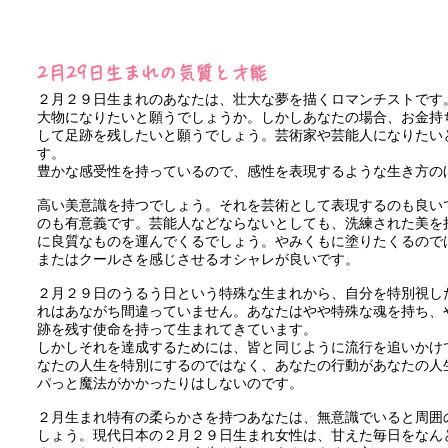
2月29日生まれの気質と才能
２月２９日生まれのあなたは、壮大な夢を描くロマンチストです
大物になりたいと願うでしょうか。しかしあなたの場合、お金持
して足跡を残したいと願うでしょう。芸術家や芸能人になりたい
す。
豊かな感受性を持っているので、感性を表現するような生き方の
高い美意識を持つでしょう。それを芸術として表現するのも良い
のも有意義です。芸能人などならないとしても、洗練された美を
に良質なものを運んでくるでしょう。やみくもに塗りたくるので
またはクールさを感じさせるオシャレが良いです。
２月２９日のうるう日という特殊な生まれから、自分を特別視し
れはあながち間違っていません。あなたはやや特殊な魂を持ち、
跡を残す使命を持って生まれてきています。
しかしそれを達成するためには、皆と同じように流行を追いかけ
なたの人生を特別にするのではなく、あなたの行動があなたの人
パっと魔法がかかったりはしないのです。
２月生まれ特有の柔らかさを持つあなたは、無意識でいると周囲
しょう。現代日本の２月２９日生まれ女性は、甘えた毎日をなん