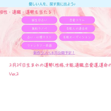
優しい人を、探す旅に出よう♪
e相性・適職・​運勢も当たる！
誕生日占い
恋愛コラム
無料ラノベ
芸能人の過去世
占い・心理テスト
芸能オーディション
ファンタジー用語
新作ラノベ８月公開予定！
2月29日生まれの運勢(性格,才能,適職,恋愛運,運命の
Ver.2