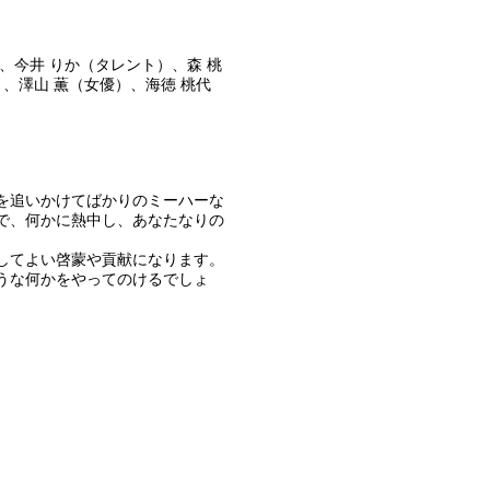
、今井 りか（タレント）、森 桃
、澤山 薫（女優）、海徳 桃代
を追いかけてばかりのミーハーな
で、何かに熱中し、あなたなりの
してよい啓蒙や貢献になります。
うな何かをやってのけるでしょ