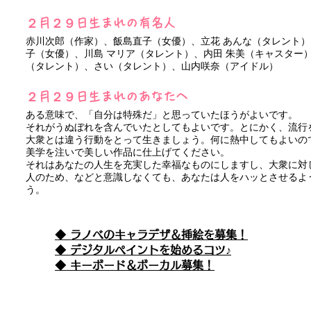
２月２９日生まれの有名人
赤川次郎（作家）、飯島直子（女優）、立花 あんな（タレント）
子（女優）、川島 マリア（タレント）、内田 朱美（キャスター）
（タレント）、さい（タレント）、山内咲奈（アイドル）
２月２９日生まれのあなたへ
ある意味で、「自分は特殊だ」と思っていたほうがよいです。
それがうぬぼれを含んでいたとしてもよいです。とにかく、流行
大衆とは違う行動をとって生きましょう。何に熱中してもよいの
美学を注いで美しい作品に仕上げてください。
それはあなたの人生を充実した幸福なものにしますし、大衆に対
人のため、などと意識しなくても、あなたは人をハッとさせるよ
う。
◆ ラノベのキャラデザ＆挿絵を募集！
​◆ デジタルペイントを始めるコツ♪
◆ キーボード＆ボーカル募集！