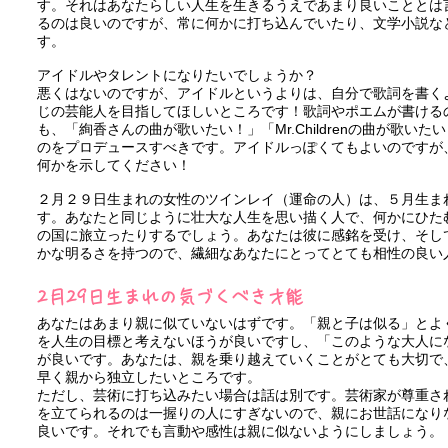
す。それはあなたらしい人生を生きるうえであまり良いこととは
るのは良いのですが、常に何かに打ち込んでいたり、文学小説な
す。
アイドルやタレントになりたいでしょうか？
悪くはないのですが、アイドルというよりは、自分で歌詞を書く
じの芸能人を目指してほしいところです！歌詞やポエムが書ける
も、「絢香さんの曲が歌いたい！」「Mr.Childrenの曲が歌い
のをプロデュースすべきです。アイドルっぽくてもよいのですが
何かを示してください！
２月２９日生まれの女性のツインレイ（運命の人）は、５月生ま
す。あなたと同じように壮大な人生を思い描く人で、何かにひた
の国に旅立ったりするでしょう。あなたは彼に感銘を受け、そし
かな明るさを持つので、繊細なあなたにとってとても相性の良い
2月29日生まれの気づくべき才能
あなたはあまり親に似ていないはずです。「親と子は似る」とよ
を人生の目標と考えないほうが良いですし、「このような大人に
が良いです。あなたは、親を乗り越えていくことがとても大切で
早く親から独立したいところです。
ただし、芸術に打ち込みたい場合は話は別です。芸術家が尊重さ
を立てられるのは一握りの人にすぎないので、親にお世話になり
良いです。それでも言動や感性は親に似ないようにしましょう。