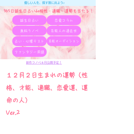
優しい人を、探す旅に出よう♪
365日誕生日占いde相性・適職・​運勢も当たる！
誕生日占い
恋愛コラム
無料ラノベ
芸能人の過去世
占い・心理テスト
芸能オーディション
ファンタジー用語
新作ラノベ８月公開予定！
１２月２日生まれの運勢（性
格、才能、適職、恋愛運、運
命の人）
Ver.2