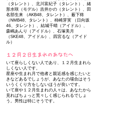
（タレント）、北川富紀子（タレント）、緒
形水咲（モデル）吉井かの（タレント）
、田
名部生来 （AKB48、タレント）、薮下柊
（NMB48、タレント）、柿崎芽実 （日向坂
46、タレント）、
​結城千晴（アイドル）、
森嶋あんり（アイドル）、石塚美月
（SKE48、アイドル）、四宮るな（アイド
ル）​
１２月２日生まれのあなたへ
いて座らしくない人であり、１２月生まれら
しくない人です。
星座や生まれ月で他者と親近感を感じたいと
きなどあるでしょうが、あなたの場合はそう
いうくくり方をしないほうが良いです。
いて座や１２月生まれの人々は、あなたから
見ればちょっと荒々しく感じられるでしょ
う。男性は特にそうです。