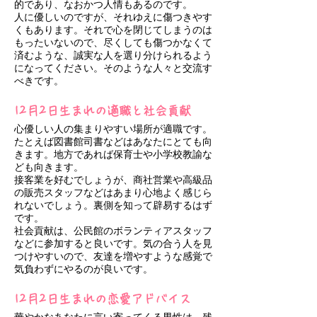
的であり、なおかつ人情もあるのです。
人に優しいのですが、それゆえに傷つきやす
くもあります。それで心を閉じてしまうのは
もったいないので、尽くしても傷つかなくて
済むような、誠実な人を選り分けられるよう
になってください。そのような人々と交流す
べきです。
12月2日生まれの適職と社会貢献
心優しい人の集まりやすい場所が適職です。
たとえば図書館司書などはあなたにとても向
きます。地方であれば保育士や小学校教諭な
ども向きます。
接客業を好むでしょうが、商社営業や高級品
の販売スタッフなどはあまり心地よく感じら
れないでしょう。裏側を知って辟易するはず
です。
社会貢献は、公民館のボランティアスタッフ
などに参加すると良いです。気の合う人を見
つけやすいので、友達を増やすような感覚で
気負わずにやるのが良いです。
12月2日生まれの恋愛アドバイス