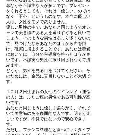
華やかなあなたに言い寄ってくる男性は、残
念ながら不誠実な人が多いです。プレゼント
をくれるとしても、それは「優しい」のでは
なく「下心」というものです。本当に優しい
人は、女性をモノで釣りません。
優しい男性の中で、あなたと同じようでオシ
ャレで美意識のある人を選りすぐると良いで
しょう。そのような男性はあまり多くないの
で、見つけたならあなたのほうから声を掛
け、確実に捕まえることです。あなたは恋愛
においては、自分で主導権を持ったほうが良
いです。不誠実な男性に振り回されなくて済
みます。
どうか、男性を見る目をつけてください。そ
のためには、金品に盲目しないことが大切で
す。
１２月２日生まれの女性のツインレイ（運命
の人）は、ふたご座の男性である可能性が高
いです。
あなたと同じように優しく柔らかく、それで
いて美意識のある多面的な人です。明るく楽
しいですが、不良ではないので安心できま
す。
ただし、フランス料理など食べにいくタイプ