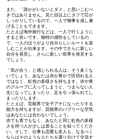
また、「誰かがいないとダメ」と思いこむべ
きではありません。見た目以上にタフで芯が
しっかりしているので、一人で物事を成し遂
げることもできます。
たとえば海外旅行などは、一人で行くように
すると良いです。独特の感性をしているの
で、一人のほうがより自分らしいルートを楽
しむことが出来ます。その中でさらに新しい
自分を発見し、さらに新しい世界を発見する
でしょう。
「気が合う」と感じられる人は、そう多くな
いでしょう。あなたは赤か青かで区切れる人
ではなく、虹色の多様さを持ちます。赤や青
のグループに入ってしまうと、つまらない人
生になってしまったり、足を引っ張られてし
まったりします。
たとえば、芸能界で女子アナになったりする
能力を持ちますが、芸能界のバブリーな空気
はあなたには合わないでしょう。
赤でも青でもなく、あなたと同じ虹色の多様
さを持つ人が少しは居ることを知ってくださ
い。そして、仕事も恋愛も友人も、なるべく
ならばそのような人たちを選り分けて交流す