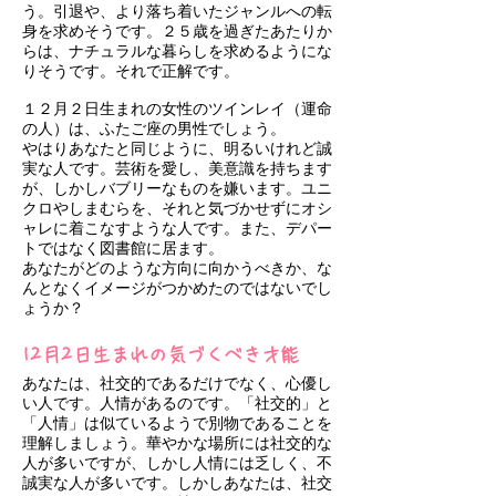
う。引退や、より落ち着いたジャンルへの転
身を求めそうです。２５歳を過ぎたあたりか
らは、ナチュラルな暮らしを求めるようにな
りそうです。それで正解です。
１２月２日生まれの女性のツインレイ（運命
の人）は、ふたご座の男性でしょう。
やはりあなたと同じように、明るいけれど誠
実な人です。芸術を愛し、美意識を持ちます
が、しかしバブリーなものを嫌います。ユニ
クロやしまむらを、それと気づかせずにオシ
ャレに着こなすような人です。また、デパー
トではなく図書館に居ます。
あなたがどのような方向に向かうべきか、な
んとなくイメージがつかめたのではないでし
ょうか？
12月2日生まれの気づくべき才能
あなたは、社交的であるだけでなく、心優し
い人です。人情があるのです。「社交的」と
「人情」は似ているようで別物であることを
理解しましょう。華やかな場所には社交的な
人が多いですが、しかし人情には乏しく、不
誠実な人が多いです。しかしあなたは、社交