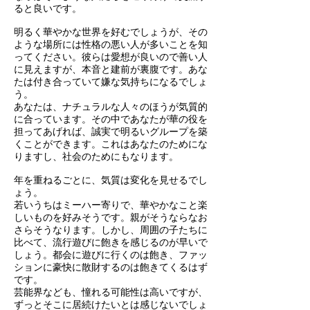
ると良いです。
明るく華やかな世界を好むでしょうが、その
ような場所には性格の悪い人が多いことを知
ってください。彼らは愛想が良いので善い人
に見えますが、本音と建前が裏腹です。あな
たは付き合っていて嫌な気持ちになるでしょ
う。
あなたは、ナチュラルな人々のほうが気質的
に合っています。その中であなたが華の役を
担ってあげれば、誠実で明るいグループを築
くことができます。これはあなたのためにな
りますし、社会のためにもなります。
年を重ねるごとに、気質は変化を見せるでし
ょう。
若いうちはミーハー寄りで、華やかなこと楽
しいものを好みそうです。親がそうならなお
さらそうなります。しかし、周囲の子たちに
比べて、流行遊びに飽きを感じるのが早いで
しょう。都会に遊びに行くのは飽き、ファッ
ションに豪快に散財するのは飽きてくるはず
です。
芸能界なども、憧れる可能性は高いですが、
ずっとそこに居続けたいとは感じないでしょ