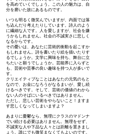
を高めていくでしょう。この人の魅力は、自
分を磨いた故にあるものです。
いつも明るく微笑んでいますが、内面では落
ち込んだり考えたりしています。詩人のよう
に繊細な人です。人を愛しますが、社会を嫌
うかもしれません。社会の不誠実さに悲しく
なるからです。
その憂いは、あなたに芸術的衝動を起こすか
もしれません。詩を書いたり絵を描いたりす
るでしょうか。文学に興味を持ち、舞台に立
ちたいと願うでしょうか。芸能界に入らずと
も、芸術や芸事の良い趣味を持つ人が多いで
す。
クリエイティブなことはあなたの元気のもと
なので、お金になろうがなるまいが、愛し続
けるべきです。そして、芸術の価値のわから
ない人のそばにいるべきではありません。
ただし、悲しい芸術をやらないこと！ますま
す悲しくなってしまいますよ？
あまりに憂鬱なら、無理にクラスのマドンナ
でい続ける必要はありません。無理をせず、
不誠実な人や下品な人々とは距離を置きまし
ょう。誰にでも微笑まなくてもよいのです。