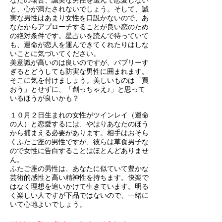
なたの場合、誠実な男性を選んで恋愛しない
と、心が満たされないでしょう。そして、誠
実な男性はあまり女性を口説かないので、あ
なたからアプローチすることが良い恋のため
の絶対条件です。星占いを読んで待っていて
も、運命が恋人を運んできてくれたりはしな
いことに気づいてください。
美意識が高いのは良いのですが、バブリーす
ぎるとどうしても防実な男性に囲まれます。
そこに気を付けましょう。美しいものは「買
おう」とせずに、「創っちゃえ♪」と思って
いるほうが良いかも？
１０月２日生まれの女性がツインレイ（運命
の人）と恋愛するには、やはりあなたのほう
から捕まえる必要があります。相手はおそら
くふたご座の男性ですが、彼らは草食男子な
ので女性に告白することはほとんどありませ
ん。
ふたご座の男性は、あなたに似ていて豊かな
芸術的感性と高い精神性を持ちます。快楽で
はなく理想を追いかけて生きています。明る
く楽しい人ですが下品ではないので、一緒に
いて心地よいでしょう。