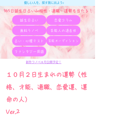
優しい人を、探す旅に出よう♪
365日誕生日占いde相性・適職・​運勢も当たる！
誕生日占い
恋愛コラム
無料ラノベ
芸能人の過去世
占い・心理テスト
芸能オーディション
ファンタジー用語
新作ラノベ８月公開予定！
１０月２日生まれの運勢（性
格、才能、適職、恋愛運、運
命の人）
Ver.2