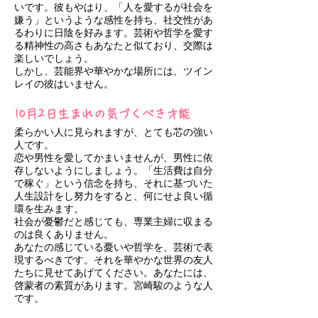
いです。彼もやはり、「人を愛するが社会を
嫌う」というような感性を持ち、社交性があ
るわりに日陰を好みます。芸術や哲学を愛す
る精神性の高さもあなたと似ており、交際は
楽しいでしょう。
しかし、芸能界や華やかな場所には、ツイン
レイの彼はいません。
10月2日生まれの気づくべき才能
柔らかい人に見られますが、とても芯の強い
人です。
恋や男性を愛してかまいませんが、男性に依
存しないようにしましょう。「生活費は自分
で稼ぐ」という信念を持ち、それに基づいた
人生設計をし努力をすると、何にせよ良い循
環を生みます。
社会が憂鬱だと感じても、専業主婦に収まる
のは良くありません。
あなたの感じている憂いや哲学を、芸術で表
現するべきです。それを華やかな世界の友人
たちに見せてあげてください。あなたには、
啓蒙者の素質があります。宮崎駿のような人
です。