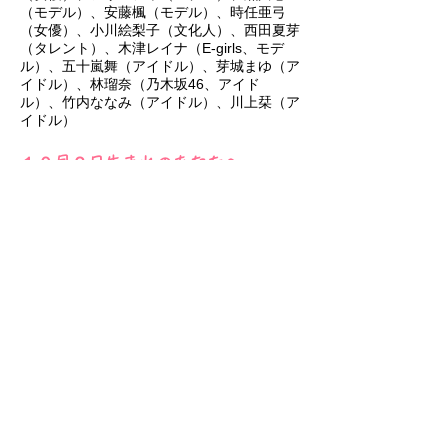
（モデル）、安藤楓（モデル）、時任亜弓
（女優）、小川絵梨子（文化人）、西田夏芽
（タレント）
、木津レイナ（E-girls、モデ
ル）、五十嵐舞（アイドル）、芽城まゆ（ア
イドル）、林瑠奈（乃木坂46、アイド
ル）、竹内ななみ（アイドル）、川上栞（ア
イドル）
１０月２日生まれのあなたへ
ふたご座の人を真似てください。
彼らはあなたと同じように、優しさと芸術的
感性を持ちます。
汚れた社会を憂う繊細な人ですが、しかし非
常にポジティブでしょう。落ち込みやすいあ
なたとの決定的な違いがそこで、あなたにと
って最も重要な指針がそれです。
あなたが弱っているうちは、恋愛などをきっ
かけにそのポジティブな光に温めてもらうと
よいです。快楽とは違う、リスクのない光
に、あなたは癒されます。
そうして元気になったら、次は彼を真似まし
ょう。
どうすれば、社会を憂いてもなおポジティブ
でいられるのか、彼を見ながら研究してくだ