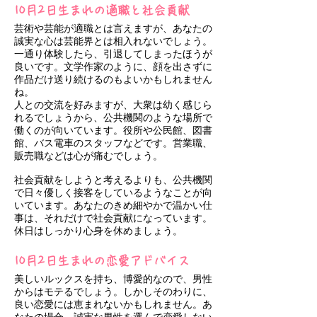
10月2日生まれの適職と社会貢献
芸術や芸能が適職とは言えますが、あなたの
誠実な心は芸能界とは相入れないでしょう。
一通り体験したら、引退してしまったほうが
良いです。文学作家のように、顔を出さずに
作品だけ送り続けるのもよいかもしれません
ね。
人との交流を好みますが、大衆は幼く感じら
れるでしょうから、公共機関のような場所で
働くのが向いています。役所や公民館、図書
館、バス電車のスタッフなどです。営業職、
販売職などは心が痛むでしょう。
社会貢献をしようと考えるよりも、公共機関
で日々優しく接客をしているようなことが向
いています。あなたのきめ細やかで温かい仕
事は、それだけで社会貢献になっています。
休日はしっかり心身を休めましょう。
10月2日生まれの恋愛アドバイス
美しいルックスを持ち、博愛的なので、男性
からはモテるでしょう。しかしそのわりに、
良い恋愛には恵まれないかもしれません。あ