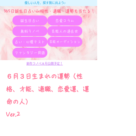
優しい人を、探す旅に出よう♪
365日誕生日占いde相性・適職・​運勢も当たる！
誕生日占い
恋愛コラム
無料ラノベ
芸能人の過去世
占い・心理テスト
芸能オーディション
ファンタジー用語
新作ラノベ８月公開予定！
６月３日生まれの運勢（性
格、才能、適職、恋愛運、運
命の人）
Ver.2