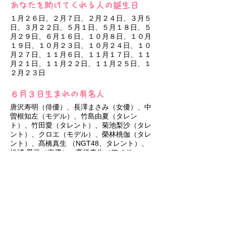
あなたを助けてくれる人の誕生日
１月２６日、２月７日、２月２４日、３月５
日、３月２２日、５月１日、５月１８日、５
月２９日、６月１６日、１０月８日、１０月
１９日、１０月２３日、１０月２４日、１０
月２７日、１１月６日、１１月１７日、１１
月２１日、１１月２２日、１１月２５日、１
２月２３日
６月３日生まれの有名人
唐沢寿明（俳優）、長澤まさみ（女優）、中
曽根知左（モデル）、竹島由夏（タレン
ト）、竹田愛（タレント）、菊池梨沙（タレ
ント）、クロエ（モデル）、榮林桃伽（タレ
ント）、髙橋真生 （NGT48、タレント）、
松浦 愛弓（声優）、髙橋真生（アイド
ル）、真白うた（アイドル）、児玉のんの
（アイドル）、篠原京香（SKE48、アイド
ル）
６月３日生まれのあなたへ
おおむね真面目な人ですが「自分は不真面目
だ」と悩むかもしれませんね。それは、あな