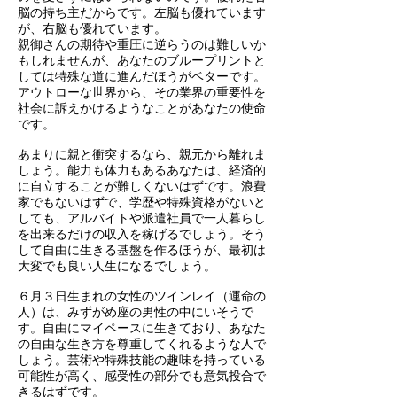
脳の持ち主だからです。左脳も優れています
が、右脳も優れています。
親御さんの期待や重圧に逆らうのは難しいか
もしれませんが、あなたのブループリントと
しては特殊な道に進んだほうがベターです。
アウトローな世界から、その業界の重要性を
社会に訴えかけるようなことがあなたの使命
です。
あまりに親と衝突するなら、親元から離れま
しょう。能力も体力もあるあなたは、経済的
に自立することが難しくないはずです。浪費
家でもないはずで、学歴や特殊資格がないと
しても、アルバイトや派遣社員で一人暮らし
を出来るだけの収入を稼げるでしょう。そう
して自由に生きる基盤を作るほうが、最初は
大変でも良い人生になるでしょう。
６月３日生まれの女性のツインレイ（運命の
人）は、みずがめ座の男性の中にいそうで
す。自由にマイペースに生きており、あなた
の自由な生き方を尊重してくれるような人で
しょう。芸術や特殊技能の趣味を持っている
可能性が高く、感受性の部分でも意気投合で
きるはずです。