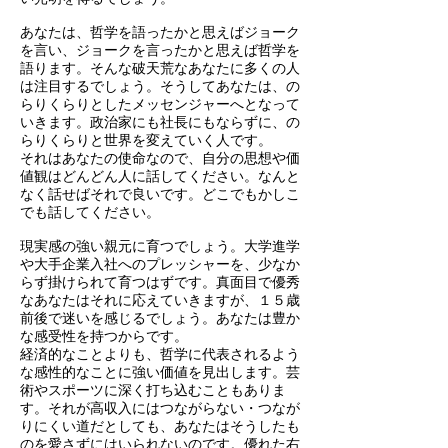
あなたは、哲学を語ったかと思えばジョーク
を言い、ジョークを言ったかと思えば哲学を
語ります。そんな破天荒なあなたに多くの人
は注目するでしょう。そうしてあなたは、の
らりくらりとしたメッセンジャーへとなって
いきます。政治家にも社長にもならずに、の
らりくらりと世界を変えていく人です。
それはあなたの使命なので、自分の思想や価
値観はどんどん人に話してください。なんと
なく話せばそれで良いです。どこでもかしこ
でも話してください。
現実感の強い親元に育つでしょう。大学進学
や大手企業入社へのプレッシャーを、少なか
らず掛けられて育つはずです。真面目で優秀
なあなたはそれに応えていきますが、１５歳
前後で迷いを感じるでしょう。あなたは豊か
な感受性を持つからです。
経済的なことよりも、哲学に代表されるよう
な感性的なことに強い価値を見出します。芸
術やスポーツに深く打ち込むこともありま
す。それが高収入にはつながらない・つなが
りにくい道だとしても、あなたはそうしたも
のを愛さずにはいられないのです。優れた右