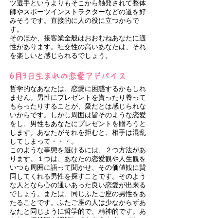
ツ選手というよりもそこから触発されて整体
師やスポーツインストラクターなどの道を好
みそうです。直接的に人の役に立つからで
す。
そのほか、接客業全般はおおむねあなたに適
性があります。社交性の高いあなたは、それ
を楽しいと感じられるでしょう。
6月3日生まれの恋愛アドバイス
哲学的なあなたは、恋愛に困惑するかもしれ
ません。男性にプレゼントを貰ったり養って
もらったりすることが、愛だとは感じられな
いからです。しかし周囲は皆そのような恋愛
をし、男性もあなたにプレゼントを贈ろうと
します。あなたがそれを拒むと、相手は混乱
してしまって・・・。
このような事態を避けるには、２つ方法があ
ります。１つは、あなたの恋愛観や人生観を
いつも周囲に語って聞かせ、その価値観に賛
同してくれる男性を探すことです。そのよう
な人となら心の通いあった良い恋愛が出来る
でしょう。または、同じふたご座の男性をあ
たることです。ふたご座の人は少なからずあ
なたと同じように哲学的で、精神的です。あ