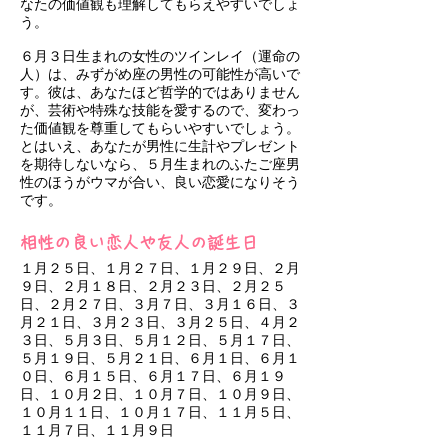
なたの価値観も理解してもらえやすいでしょ
う。
６月３日生まれの女性のツインレイ（運命の
人）は、みずがめ座の男性の可能性が高いで
す。彼は、あなたほど哲学的ではありません
が、芸術や特殊な技能を愛するので、変わっ
た価値観を尊重してもらいやすいでしょう。
とはいえ、あなたが男性に生計やプレゼント
を期待しないなら、５月生まれのふたご座男
性のほうがウマが合い、良い恋愛になりそう
です。
相性の良い恋人や友人の誕生日
１月２５日、１月２７日、１月２９日、２月
９日、２月１８日、２月２３日、２月２５
日、２月２７日、３月７日、３月１６日、３
月２１日、３月２３日、３月２５日、４月２
３日、５月３日、５月１２日、５月１７日、
５月１９日、５月２１日、６月１日、６月１
０日、６月１５日、６月１７日、６月１９
日、１０月２日、１０月７日、１０月９日、
１０月１１日、１０月１７日、１１月５日、
１１月７日、１１月９日