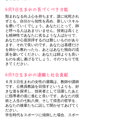
6月3日生まれの気づくべき才能
類まれなる向上心を持ちます。誰に叱咤され
ずとも、自分から知性を高め、新しいスキル
を磨いていくでしょう。あなたにとって、師
と呼べる人はあまりいません。技術は高くと
も精神性であなたに劣るような人ばかりで、
あなたが心底崇拝するのは難しいものがあり
ます。それで良いのです。あなたは基礎だけ
を師から教わったら、あとはあなた独自の流
派を築いてください。あなたは師よりも良い
ものを成し遂げるでしょう。そのつもりで生
きてください。
6月3日生まれの適職と社会貢献
６月３日生まれの女性の適職は、教師や講師
です。公務員教諭を目指すというよりも、好
きな道を探求し、技術者として活躍したあと
に指導者の道に進むと良いです。あなたの技
術と人生の七転八倒、そして得意の哲学を、
あなたの後輩たちに話して聞かせてあげてく
ださい。
学生時代をスポーツに傾倒した場合、スポー