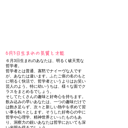
6月3日生まれの気質と才能
６月3日生まれのあなたは、明るく破天荒な
哲学者。
哲学者とは普通、寡黙でナイーヴな人です
が、あなたは違います。ふたご座の名のもと
に明るく快活で、哲学者というよりはお笑い
芸人のよう。特に幼いうちは、様々な面でク
ラスをまとめるでしょう。
そしてたくさんの趣味と好奇心を持ちます。
飲み込みの早いあなたは、一つの趣味だけで
は飽き足らず、次々と新しい熱中を求めて習
い事を転々とします。そうした好奇心の中に
哲学や心理学、精神世界といったものもあ
り、洞察力の鋭いあなたは哲学においても深
い光明を得るでしょう。