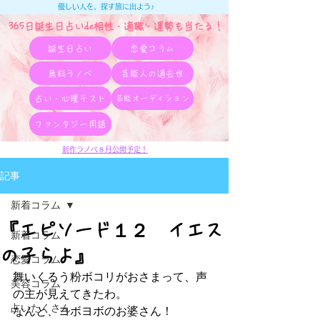
優しい人を、探す旅に出よう♪
365日誕生日占いde相性・適職・​運勢も当たる！
誕生日占い
恋愛コラム
無料ラノベ
芸能人の過去世
占い・心理テスト
芸能オーディション
ファンタジー用語
新作ラノベ８月公開予定！
記事
新着コラム
『エピソード１２ イエス
新着コラム
の子らよ』
恋愛コラム
舞いくるう粉ボコリがおさまって、声
美容コラム
の主が見えてきたわ。
占いたくさん
なんと、ヨボヨボのお婆さん！