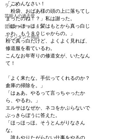
「ごめんなさい！
ラノベ
　粉袋、おばあ様の頭の上に落ちてし
芸能人の過去世
まったのね！？」私は謝った。
「ほっほっほ！髪はもとから真っ白じ
芸能オーディション
ゃわ。もう８０じゃからの。」
ファンタジー用語
粉で真っ白だけど、よくよく見れば、
修道服を着ているわ。
こんなお年寄りの修道女が、いたなん
て！
「よく来たな。手伝ってくれるのか？
倉庫の掃除を。」
「はぁあ。やるって言っちゃったか
ら、やるわ。」
エルサはなぜか、ネコをかぶらないで
ぶっきらぼうに答えた。
「ほっほっほ。そうとんがりなさん
な。
　誰もやりたがらない仕事をやるの