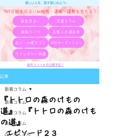
優しい人を、探す旅に出よう♪
365日誕生日占いde相性・適職・​運勢も当たる！
誕生日占い
恋愛コラム
無料ラノベ
芸能人の過去世
占い・心理テスト
芸能オーディション
ファンタジー用語
新作ラノベ８月公開予定！
記事
新着コラム
『トトロの森のけもの
新着コラム
道』 『トトロの森のけも
恋愛コラム
の道』
美容コラム
エピソード２３
占いたくさん