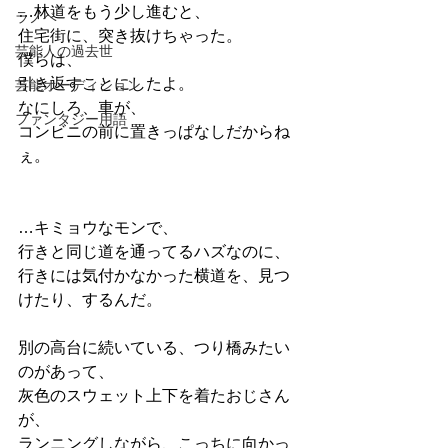
…林道をもう少し進むと、
ラノベ
住宅街に、突き抜けちゃった。
芸能人の過去世
僕らは、
引き返すことにしたよ。
芸能オーディション
なにしろ、車が、
ファンタジー用語
コンビニの前に置きっぱなしだからね
ぇ。
…キミョウなモンで、
行きと同じ道を通ってるハズなのに、
行きには気付かなかった横道を、見つ
けたり、するんだ。
別の高台に続いている、つり橋みたい
のがあって、
灰色のスウェット上下を着たおじさん
が、
ランニングしながら、こっちに向かっ