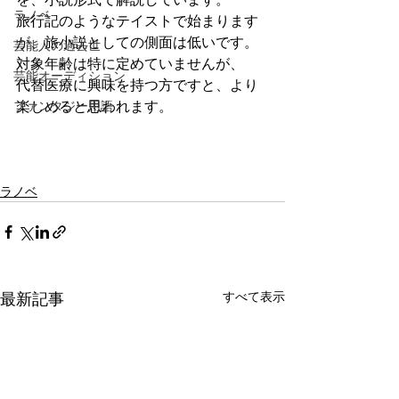
ラノベ
旅行記のようなテイストで始まります
が、旅小説としての側面は低いです。
芸能人の過去世
対象年齢は特に定めていませんが、
芸能オーディション
代替医療に興味を持つ方ですと、より
ファンタジー用語
楽しめると思われます。
ラノベ
すべて表示
最新記事