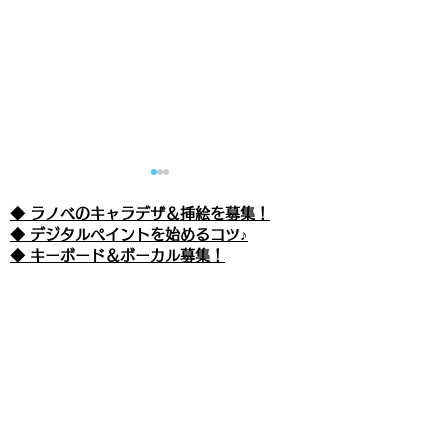
◆ ラノベのキャラデザ＆挿絵を募集！
​◆ デジタルペイントを始めるコツ♪
◆ キーボード＆ボーカル募集！
えぴそーど９９ 『魔王が
エピソード４０
管理人による姉妹サイト
◆
びあんのお悩み相談室♡
女の子ってマジなの!?(仮)
-妖精さんを仲
◆
モルディブとビーチリゾート
-もの言わぬ革命者-』
は？-』
◆
バックパッカー＆世界一周
◆
退職金の使い道