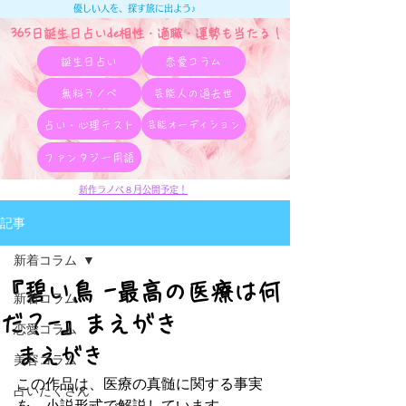
優しい人を、探す旅に出よう♪
365日誕生日占いde相性・適職・​運勢も当たる！
誕生日占い
恋愛コラム
無料ラノベ
芸能人の過去世
占い・心理テスト
芸能オーディション
ファンタジー用語
新作ラノベ８月公開予定！
記事
新着コラム
『碧い鳥 -最高の医療は何
新着コラム
だ？-』まえがき
恋愛コラム
まえがき
美容コラム
この作品は、医療の真髄に関する事実
占いたくさん
を、小説形式で解説しています。