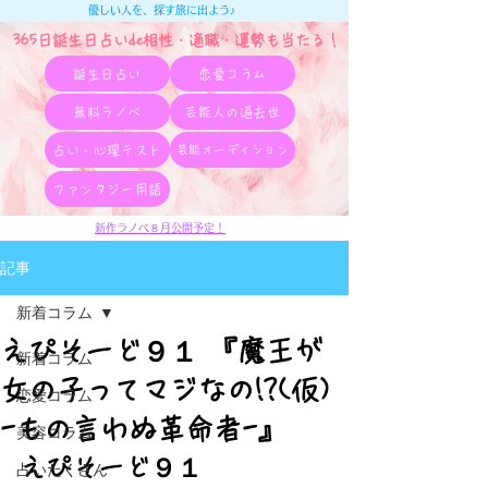
優しい人を、探す旅に出よう♪
365日誕生日占いde相性・適職・​運勢も当たる！
誕生日占い
恋愛コラム
無料ラノベ
芸能人の過去世
占い・心理テスト
芸能オーディション
ファンタジー用語
新作ラノベ８月公開予定！
記事
新着コラム
えぴそーど９１ 『魔王が
新着コラム
女の子ってマジなの!?(仮)
恋愛コラム
-もの言わぬ革命者-』
美容コラム
えぴそーど９１
占いたくさん