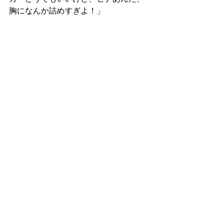
胸になんか詰めすぎよ！」
挿絵 by カメリアさん