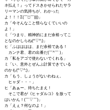
ネ払え！』ってドスきかせられたサラ
リーマンの気持ちが、わかった
よ！！！Σ(￣□￣|||)」
カ「今そんなこと悟らなくていいの
よ！」
ミ「つまり、精神的にまだ余裕ってこ
となのかしらね(^▽^;)」
ヒ「ふはははは、まだ余裕である！
　カンナ君、君の出番だ(￣^￣ )」
カ「私をアゴで使わないでくれる」
ミ「い、意外とぜんぶ計算できている
のかも(^▽^;)」
カ「もう、しょうがないわねぇ。
　ヒャダ・・・」
ヒ「あぁー、待ちたまえ！
　そこで君が《ヒャダルコ》を放って
はいかん！(￣▽￣)」
カ「えぇ？何なのよ！」