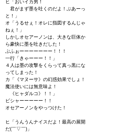
ヒ「おいイカ男！
　君がまず墨を吐くのだよ！ぶあーっ
と！」
オ「うるせぇ！オレに指図するんじゃ
ねぇ！」
しかしオセアーノンは、大きな巨体か
ら豪快に墨を吐きだした！
ぶふぉーーーーーーー！！！
一行「きゃーーー！！」
４人は墨の攻撃をくらって真っ黒にな
ってしまった！
カ「《マヌーサ》の幻惑効果でしょ！
魔法使いには無意味よ！
　《ヒャダルコ》！！」
ピシャーーーーー！！
オセアーノンをやっつけた！
ヒ「うんうんナイスだよ！最高の展開
だ(￣▽￣)」