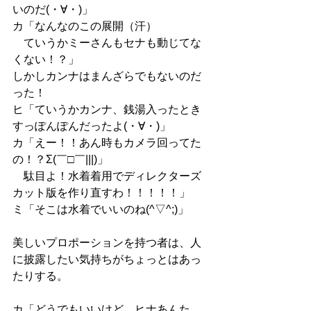
いのだ(・∀・)」
カ「なんなのこの展開（汗）
　ていうかミーさんもセナも動じてな
くない！？」
しかしカンナはまんざらでもないのだ
った！
ヒ「ていうかカンナ、銭湯入ったとき
すっぽんぽんだったよ(・∀・)」
カ「えー！！あん時もカメラ回ってた
の！？Σ(￣□￣|||)」
　駄目よ！水着着用でディレクターズ
カット版を作り直すわ！！！！！」
ミ「そこは水着でいいのね(^▽^;)」
美しいプロポーションを持つ者は、人
に披露したい気持ちがちょっとはあっ
たりする。
カ「どうでもいいけど、ヒナあんた、