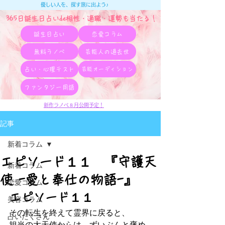
優しい人を、探す旅に出よう♪
365日誕生日占いde相性・適職・​運勢も当たる！
誕生日占い
恋愛コラム
無料ラノベ
芸能人の過去世
占い・心理テスト
芸能オーディション
ファンタジー用語
新作ラノベ８月公開予定！
記事
新着コラム
エピソード１１ 『守護天
新着コラム
使 -愛と奉仕の物語-』
恋愛コラム
エピソード１１
美容コラム
その転生を終えて霊界に戻ると、
占いたくさん
担当の大天使からは、ずいぶんと褒め