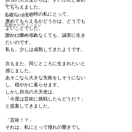
ラノベ
てもらえました。
しかし、その時の私にとって、
芸能人の過去世
褒めてもらえるかどうかは、どうでも
芸能オーディション
よいことでした。
ファンタジー用語
誰かに褒められなくても、誠実に生き
たいのです。
私も、少しは成熟してきたようです。
次もまた、同じところに生まれたいと
感じました。
あそこなら大きな失敗をしそうにない
し、穏やかに暮らせます。
しかし担当の大天使は、
「今度は芸術に挑戦したらどうだ？」
と提案してきました。
「芸術！？」
それは、私にとって憧れの響きでし