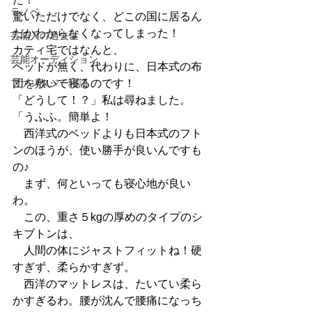
ラノベ
驚いただけでなく、どこの国に居るん
だかわからなくなってしまった！
芸能人の過去世
カティ宅ではなんと、
芸能オーディション
ベッドが無く、代わりに、日本式の布
ファンタジー用語
団を敷いて寝るのです！
「どうして！？」私は尋ねました。
「うふふ。簡単よ！
　西洋式のベッドよりも日本式のフト
ンのほうが、使い勝手が良いんですも
の♪
　まず、何といっても寝心地が良い
わ。
　この、重さ５kgの厚めのタイプのシ
キブトンは、
　人間の体にジャストフィットね！硬
すぎず、柔らかすぎず。
　西洋のマットレスは、たいてい柔ら
かすぎるわ。腰が沈んで腰痛になっち