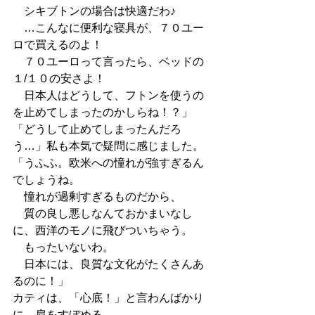
　シキブトンの場合は快適だわ♪
　…こんなに便利な寝具が、７０ユー
ロで買えるのよ！
　７０ユーロって言ったら、ベッドの
１/１０の安さよ！
　日本人はどうして、フトンを使うの
を止めてしまったのかしらね！？」
「どうして止めてしまったんだろ
う…」私も本気で疑問に感じました。
「うふふ。欧米への憧れが強すぎるん
でしょうね。
　憧れが過剰すぎるものだから、
　質の良し悪しなんておかまいなし
に、西洋のモノに飛びついちゃう。
　もったいないわ。
　日本には、良質な文化がたくさんあ
るのに！」
カティは、「心底！」と言わんばかり
に、肩をすぼめる。