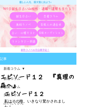
優しい人を、探す旅に出よう♪
365日誕生日占いde相性・適職・​運勢も当たる！
誕生日占い
恋愛コラム
無料ラノベ
芸能人の過去世
占い・心理テスト
芸能オーディション
ファンタジー用語
新作ラノベ８月公開予定！
記事
新着コラム
エピソード１２ 『真理の
新着コラム
森へ』
恋愛コラム
エピソード１２
美容コラム
私はその晩、いきなり驚かされまし
占いたくさん
た！