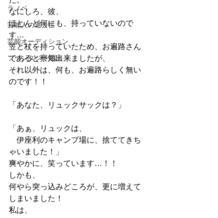
ラノベ
なにしろ、彼、
ほとんど何にも、持っていないので
芸能人の過去世
す…
芸能オーディション
笠と杖を持っていたため、お遍路さん
ファンタジー用語
であると察知出来ましたが、
それ以外は、何も、お遍路らしく無い
のです！！
「あなた、リュックサックは？」
「あぁ、リュックは、
　伊座利のキャンプ場に、捨ててきち
ゃいました！」
爽やかに、笑っています…！！
しかも、
何やら突っ込みどころが、更に増えて
しまいました！
私は、