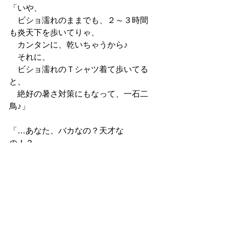
「いや、
　ビショ濡れのままでも、２～３時間
も炎天下を歩いてりゃ、
　カンタンに、乾いちゃうから♪
　それに、
　ビショ濡れのＴシャツ着て歩いてる
と、
　絶好の暑さ対策にもなって、一石二
鳥♪」
「…あなた、バカなの？天才な
の！？」
「あはははは！バカなんですよ
（笑）」
「…つまり、天才なのね…！！」
『お遍路さんの集まる喫茶店』