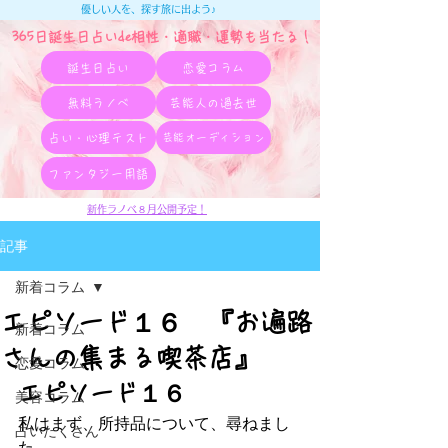
優しい人を、探す旅に出よう♪
365日誕生日占いde相性・適職・​運勢も当たる！
誕生日占い
恋愛コラム
無料ラノベ
芸能人の過去世
占い・心理テスト
芸能オーディション
ファンタジー用語
新作ラノベ８月公開予定！
記事
新着コラム
エピソード１６ 『お遍路
新着コラム
さんの集まる喫茶店』
恋愛コラム
エピソード１６
美容コラム
私はまず、所持品について、尋ねまし
占いたくさん
た。