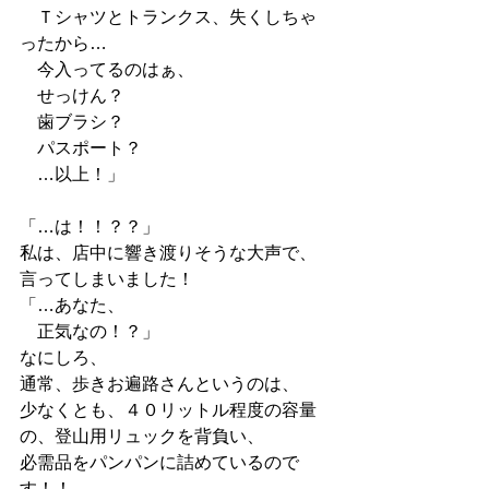
　Ｔシャツとトランクス、失くしちゃ
ったから…
　今入ってるのはぁ、
　せっけん？
　歯ブラシ？
　パスポート？
　…以上！」
「…は！！？？」
私は、店中に響き渡りそうな大声で、
言ってしまいました！
「…あなた、
　正気なの！？」
なにしろ、
通常、歩きお遍路さんというのは、
少なくとも、４０リットル程度の容量
の、登山用リュックを背負い、
必需品をパンパンに詰めているので
す！！