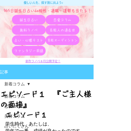
優しい人を、探す旅に出よう♪
365日誕生日占いde相性・適職・​運勢も当たる！
誕生日占い
恋愛コラム
無料ラノベ
芸能人の過去世
占い・心理テスト
芸能オーディション
ファンタジー用語
新作ラノベ８月公開予定！
記事
新着コラム
エピソード１ 『ご主人様
新着コラム
の面接』
恋愛コラム
エピソード１
美容コラム
学生時代、あたしは、
占いたくさん
学年で一番、成績が良かったのです。