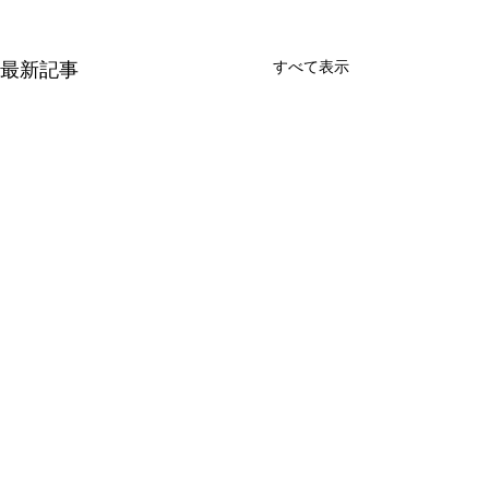
すべて表示
最新記事
◆ ラノベのキャラデザ＆挿絵を募集！
​◆ デジタルペイントを始めるコツ♪
◆ キーボード＆ボーカル募集！