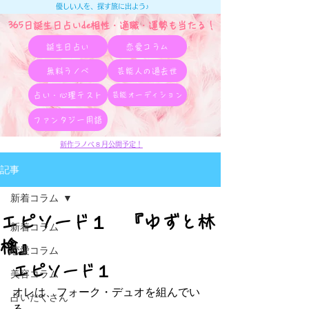
優しい人を、探す旅に出よう♪
365日誕生日占いde相性・適職・​運勢も当たる！
誕生日占い
恋愛コラム
無料ラノベ
芸能人の過去世
占い・心理テスト
芸能オーディション
ファンタジー用語
新作ラノベ８月公開予定！
記事
新着コラム
エピソード１ 『ゆずと林
新着コラム
檎』
恋愛コラム
エピソード１
美容コラム
オレは、フォーク・デュオを組んでい
占いたくさん
る。