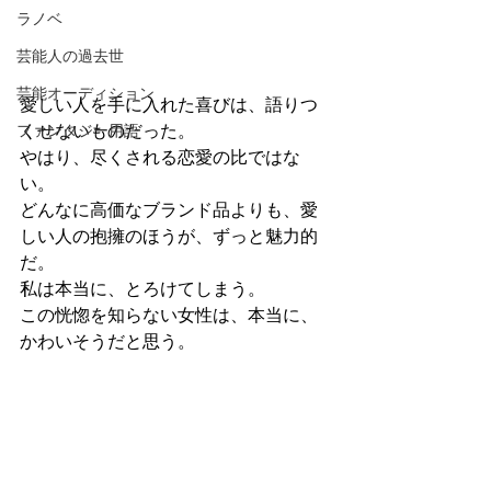
ラノベ
芸能人の過去世
芸能オーディション
愛しい人を手に入れた喜びは、語りつ
ファンタジー用語
くせないものだった。
やはり、尽くされる恋愛の比ではな
い。
どんなに高価なブランド品よりも、愛
しい人の抱擁のほうが、ずっと魅力的
だ。
私は本当に、とろけてしまう。
この恍惚を知らない女性は、本当に、
かわいそうだと思う。