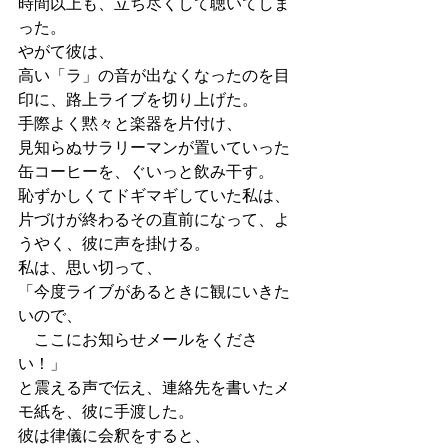
時間以上も、立ち尽くして聴いてしま
った。
やがて彼は、
高い「ラ」の音が出なくなったのを目
印に、路上ライブを切り上げた。
手際よく黙々と楽器を片付け、
見知らぬサラリーマンが置いていった
缶コーヒーを、ぐいっと飲み干す。
恥ずかしくてドギマギしていた私は、
片づけが終わるその直前になって、よ
うやく、彼に声を掛ける。
私は、思い切って、
「今度ライブがあるときに観にいきた
いので、
　ここにお知らせメールをくださ
い！」
と震える声で伝え、連絡先を書いたメ
モ紙を、彼に手渡した。
彼は律儀に会釈をすると、