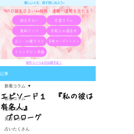
優しい人を、探す旅に出よう♪
365日誕生日占いde相性・適職・​運勢も当たる！
誕生日占い
恋愛コラム
無料ラノベ
芸能人の過去世
占い・心理テスト
芸能オーディション
ファンタジー用語
新作ラノベ８月公開予定！
記事
新着コラム
エピソード１ 『私の彼は
新着コラム
有名人』
恋愛コラム
プロローグ
美容コラム
占いたくさん