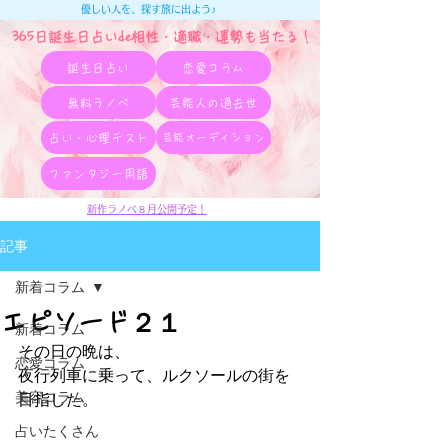
優しい人を、探す旅に出よう♪
365日誕生日占いde相性・適職・​運勢も当たる！
誕生日占い
恋愛コラム
無料ラノベ
芸能人の過去世
占い・心理テスト
芸能オーディション
ファンタジー用語
新作ラノベ８月公開予定！
記事
新着コラム
エピソード２１
新着コラム
その日の晩は、
恋愛コラム
夜行列車に乗って、ルクソールの街を
美容コラム
目指した。
占いたくさん