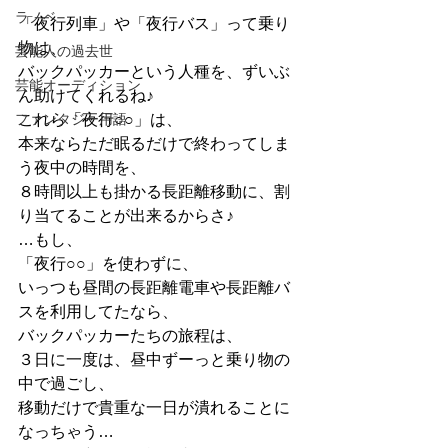
ラノベ
「夜行列車」や「夜行バス」って乗り
物は、
芸能人の過去世
バックパッカーという人種を、ずいぶ
芸能オーディション
ん助けてくれるね♪
ファンタジー用語
これら「夜行○○」は、
本来ならただ眠るだけで終わってしま
う夜中の時間を、
８時間以上も掛かる長距離移動に、割
り当てることが出来るからさ♪
…もし、
「夜行○○」を使わずに、
いっつも昼間の長距離電車や長距離バ
スを利用してたなら、
バックパッカーたちの旅程は、
３日に一度は、昼中ずーっと乗り物の
中で過ごし、
移動だけで貴重な一日が潰れることに
なっちゃう…