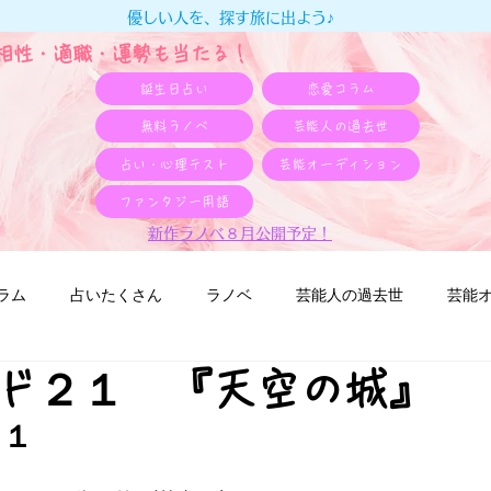
優しい人を、探す旅に出よう♪
e相性・適職・​運勢も当たる！
誕生日占い
恋愛コラム
無料ラノベ
芸能人の過去世
占い・心理テスト
芸能オーディション
ファンタジー用語
新作ラノベ８月公開予定！
ラム
占いたくさん
ラノベ
芸能人の過去世
芸能
ド２１ 『天空の城』
２１