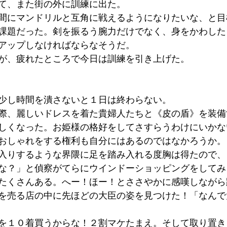
て、また街の外に訓練に出た。
間にマンドリルと互角に戦えるようになりたいな、と目
課題だった。剣を振るう腕力だけでなく、身をかわした
アップしなければならなそうだ。
が、疲れたところで今日は訓練を引き上げた。
少し時間を潰さないと１日は終わらない。
際、麗しいドレスを着た貴婦人たちと《皮の盾》を装備
しくなった。お姫様の格好をしてさすらうわけにいかな
おしゃれをする権利も自分にはあるのではなかろうか。
入りするような界隈に足を踏み入れる度胸は得たので、
な？」と偵察がてらにウインドーショッピングをしてみ
たくさんある。へー！ほー！とささやかに感嘆しながら
を売る店の中に先ほどの大臣の姿を見つけた！「なんで
を１０着買うからな！２割マケたまえ。そして取り置き