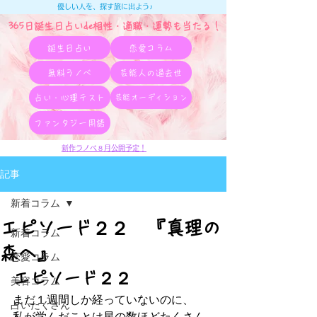
優しい人を、探す旅に出よう♪
365日誕生日占いde相性・適職・​運勢も当たる！
誕生日占い
恋愛コラム
無料ラノベ
芸能人の過去世
占い・心理テスト
芸能オーディション
ファンタジー用語
新作ラノベ８月公開予定！
記事
新着コラム
エピソード２２ 『真理の
新着コラム
森へ』
恋愛コラム
エピソード２２
美容コラム
まだ１週間しか経っていないのに、
占いたくさん
私が学んだことは星の数ほどたくさん