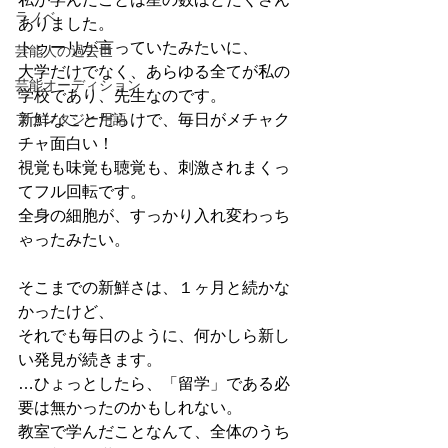
ラノベ
ありました。
トゥーリが言っていたみたいに、
芸能人の過去世
大学だけでなく、あらゆる全てが私の
芸能オーディション
学校であり、先生なのです。
ファンタジー用語
新鮮なことだらけで、毎日がメチャク
チャ面白い！
視覚も味覚も聴覚も、刺激されまくっ
てフル回転です。
全身の細胞が、すっかり入れ変わっち
ゃったみたい。
そこまでの新鮮さは、１ヶ月と続かな
かったけど、
それでも毎日のように、何かしら新し
い発見が続きます。
…ひょっとしたら、「留学」である必
要は無かったのかもしれない。
教室で学んだことなんて、全体のうち