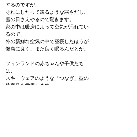
するのですが、
それにしたって凍るような寒さだし、
雪の日さえやるので驚きます。
家の中は暖房によって空気が汚れてい
るので、
外の新鮮な空気の中で昼寝したほうが
健康に良く、また良く眠るんだとか。
フィンランドの赤ちゃんや子供たち
は、
スキーウェアのような「つなぎ」型の
防寒具を愛用します。
保育園の庭先などで、並んでお昼寝し
ている様子を見ると、
色とりどりのマトリョーシカが並んで
いるみたいで、とても可愛らしいで
す。
『真理の森へ』