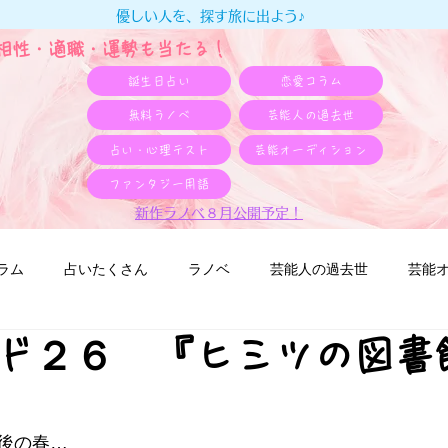
優しい人を、探す旅に出よう♪
e相性・適職・​運勢も当たる！
誕生日占い
恋愛コラム
無料ラノベ
芸能人の過去世
占い・心理テスト
芸能オーディション
ファンタジー用語
新作ラノベ８月公開予定！
ラム
占いたくさん
ラノベ
芸能人の過去世
芸能
ド２６ 『ヒミツの図書
後の春…