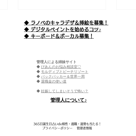
◆ ラノベのキャラデザ＆挿絵を募集！
​◆ デジタルペイントを始めるコツ♪
◆ キーボード＆ボーカル募集！
管理人による姉妹サイト
◆
びあんのお悩み相談室♡
えぴそーど９９ 『魔王が女
エピ
◆
モルディブとビーチリゾート
◆
バックパッカー＆世界一周
◆
退職金の使い道
の子ってマジなの!?(仮) -も
精さ
◆
妊娠してしまいそうで怖い？
の言わぬ革命者-』
は？
​管理人について♪
365日誕生日占いde相性・適職・​運勢も当たる！
プライバシーポリシー
管理者情報