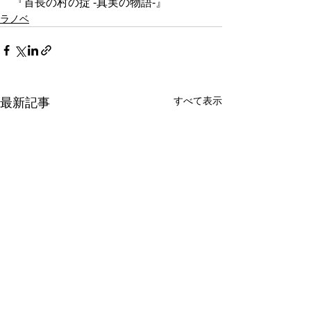
『首長の村の掟 -真実の物語-』
ラノベ
すべて表示
最新記事