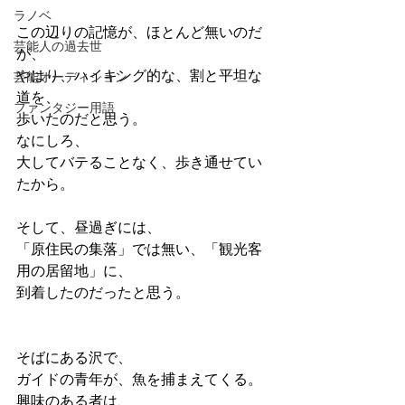
ラノベ
この辺りの記憶が、ほとんど無いのだ
芸能人の過去世
が、
やはり、ハイキング的な、割と平坦な
芸能オーディション
道を、
ファンタジー用語
歩いたのだと思う。
なにしろ、
大してバテることなく、歩き通せてい
たから。
そして、昼過ぎには、
「原住民の集落」では無い、「観光客
用の居留地」に、
到着したのだったと思う。
そばにある沢で、
ガイドの青年が、魚を捕まえてくる。
興味のある者は、