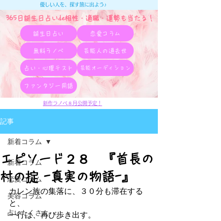
優しい人を、探す旅に出よう♪
365日誕生日占いde相性・適職・​運勢も当たる！
誕生日占い
恋愛コラム
無料ラノベ
芸能人の過去世
占い・心理テスト
芸能オーディション
ファンタジー用語
新作ラノベ８月公開予定！
記事
新着コラム
エピソード２８ 『首長の
新着コラム
村の掟 -真実の物語-』
恋愛コラム
カレン族の集落に、３０分も滞在する
美容コラム
と、
占いたくさん
一行は、再び歩き出す。