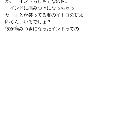
が、「インドらしさ」なのさ。
「インドに病みつきになっちゃっ
た！」とか笑ってる君のイトコの耕太
郎くん、いるでしょ？
彼が病みつきになったインドっての
は、つまり、こういうカルチャーショ
ックのことなんだよ。
『「おとぎの国」の歩き方』
ラノベ
すべて表示
最新記事