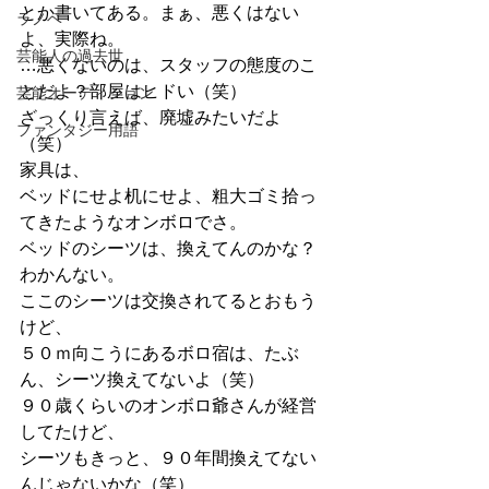
とか書いてある。まぁ、悪くはない
ラノベ
よ、実際ね。
芸能人の過去世
…悪くないのは、スタッフの態度のこ
とだよ？部屋はヒドい（笑）
芸能オーディション
ざっくり言えば、廃墟みたいだよ
ファンタジー用語
（笑）
家具は、
ベッドにせよ机にせよ、粗大ゴミ拾っ
てきたようなオンボロでさ。
ベッドのシーツは、換えてんのかな？
わかんない。
ここのシーツは交換されてるとおもう
けど、
５０ｍ向こうにあるボロ宿は、たぶ
ん、シーツ換えてないよ（笑）
９０歳くらいのオンボロ爺さんが経営
してたけど、
シーツもきっと、９０年間換えてない
んじゃないかな（笑）