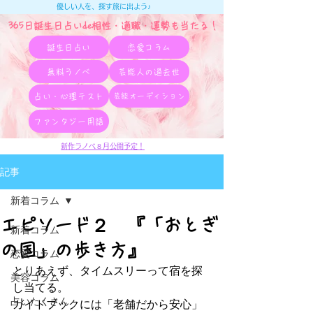
優しい人を、探す旅に出よう♪
365日誕生日占いde相性・適職・​運勢も当たる！
誕生日占い
恋愛コラム
無料ラノベ
芸能人の過去世
占い・心理テスト
芸能オーディション
ファンタジー用語
新作ラノベ８月公開予定！
記事
新着コラム
エピソード２ 『「おとぎ
新着コラム
の国」の歩き方』
恋愛コラム
とりあえず、タイムスリーって宿を探
美容コラム
し当てる。
占いたくさん
ガイドブックには「老舗だから安心」