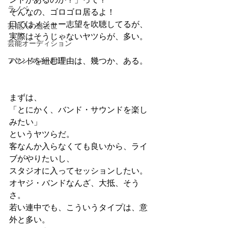
ラノベ
そんなの、ゴロゴロ居るよ！
口ではメジャー志望を吹聴してるが、
芸能人の過去世
実際はそうじゃないヤツらが、多い。
芸能オーディション
ファンタジー用語
バンドを組む理由は、幾つか、ある。
まずは、
「とにかく、バンド・サウンドを楽し
みたい」
というヤツらだ。
客なんか入らなくても良いから、ライ
ブがやりたいし、
スタジオに入ってセッションしたい。
オヤジ・バンドなんざ、大抵、そう
さ。
若い連中でも、こういうタイプは、意
外と多い。