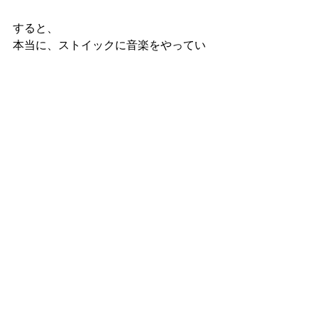
すると、
本当に、ストイックに音楽をやってい
るバンドは、
２割程度なモンだろうと、思う。
『虚像のバンドマン』
ラノベ
すべて表示
最新記事