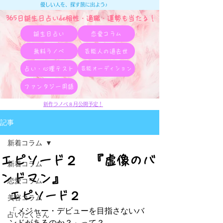
優しい人を、探す旅に出よう♪
365日誕生日占いde相性・適職・​運勢も当たる！
誕生日占い
恋愛コラム
無料ラノベ
芸能人の過去世
占い・心理テスト
芸能オーディション
ファンタジー用語
新作ラノベ８月公開予定！
記事
新着コラム
エピソード２ 『虚像のバ
新着コラム
ンドマン』
恋愛コラム
エピソード２
美容コラム
「メジャー・デビューを目指さないバ
占いたくさん
ンドがあるのか？」って？