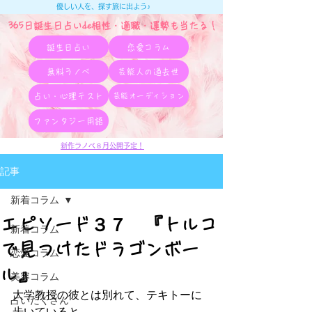
優しい人を、探す旅に出よう♪
365日誕生日占いde相性・適職・​運勢も当たる！
誕生日占い
恋愛コラム
無料ラノベ
芸能人の過去世
占い・心理テスト
芸能オーディション
ファンタジー用語
新作ラノベ８月公開予定！
記事
新着コラム
エピソード３７ 『トルコ
新着コラム
で見つけたドラゴンボー
恋愛コラム
ル』
美容コラム
大学教授の彼とは別れて、テキトーに
占いたくさん
歩いていると、