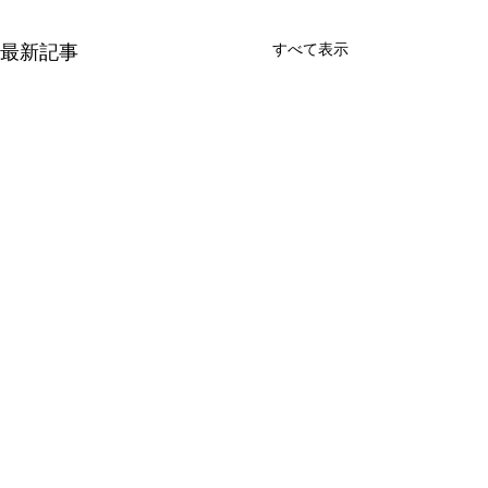
すべて表示
最新記事
◆ ラノベのキャラデザ＆挿絵を募集！
​◆ デジタルペイントを始めるコツ♪
◆ キーボード＆ボーカル募集！