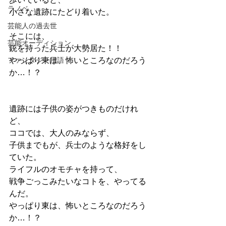
ラノベ
小さな遺跡にたどり着いた。
芸能人の過去世
そこには、
芸能オーディション
銃を持った兵士が大勢居た！！
ファンタジー用語
やっぱり東は、怖いところなのだろう
か…！？
遺跡には子供の姿がつきものだけれ
ど、 
ココでは、大人のみならず、 
子供までもが、兵士のような格好をし
ていた。
ライフルのオモチャを持って、
戦争ごっこみたいなコトを、やってる
んだ。
やっぱり東は、怖いところなのだろう
か…！？