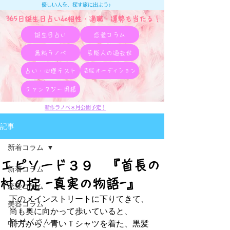
優しい人を、探す旅に出よう♪
365日誕生日占いde相性・適職・​運勢も当たる！
誕生日占い
恋愛コラム
無料ラノベ
芸能人の過去世
占い・心理テスト
芸能オーディション
ファンタジー用語
新作ラノベ８月公開予定！
記事
新着コラム
エピソード３９ 『首長の
新着コラム
村の掟 -真実の物語-』
恋愛コラム
下のメインストリートに下りてきて、
美容コラム
尚も奥に向かって歩いていると、
占いたくさん
前方から、青いＴシャツを着た、黒髪