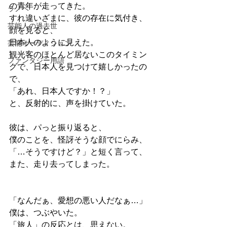
の青年が走ってきた。
ラノベ
すれ違いざまに、彼の存在に気付き、
芸能人の過去世
顔を見ると、
日本人のように見えた。
芸能オーディション
観光客のほとんど居ないこのタイミン
ファンタジー用語
グで、日本人を見つけて嬉しかったの
で、
「あれ、日本人ですか！？」
と、反射的に、声を掛けていた。
彼は、パっと振り返ると、
僕のことを、怪訝そうな顔でにらみ、
「…そうですけど？」と短く言って、
また、走り去ってしまった。
「なんだぁ、愛想の悪い人だなぁ…」
僕は、つぶやいた。
「旅人」の反応とは、思えない。