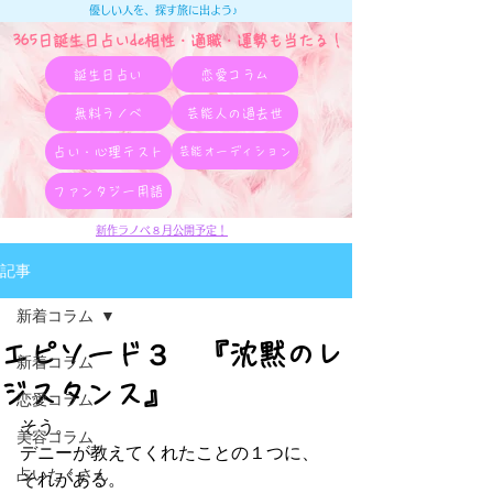
優しい人を、探す旅に出よう♪
365日誕生日占いde相性・適職・​運勢も当たる！
誕生日占い
恋愛コラム
無料ラノベ
芸能人の過去世
占い・心理テスト
芸能オーディション
ファンタジー用語
新作ラノベ８月公開予定！
記事
新着コラム
エピソード３ 『沈黙のレ
新着コラム
ジスタンス』
恋愛コラム
そう。
美容コラム
デニーが教えてくれたことの１つに、
占いたくさん
それがある。