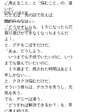
「考えること」と「悩むこと」の、違
ラノベ
いだ。
芸能人の過去世
たとえば、先の話で言えば、
他のみんなは、
芸能オーディション
「どうせオレらも、１５になったら穴
ファンタジー用語
掘り遊びができなくなっちまうんだ
よ！」
と、グチをこぼすだけだ。
「あぁ、どうしよう。
　いつまでも子供でいたいのに、いつ
までも遊んでいたいのに、
　１５歳まで、残された時間はあと１
年しかない…」
と、クヨクヨ悩むだけだ。
そういう彼らは、チカラを失うし、元
気を失う。
でも、デニーは違う。
「どうすれば解決できるか？」を、常
に考え続ける。