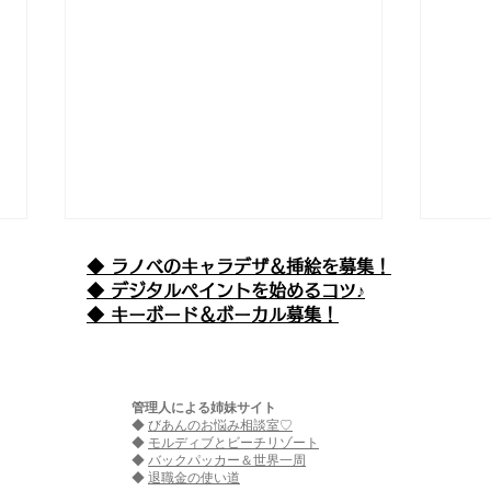
◆ ラノベのキャラデザ＆挿絵を募集！
​◆ デジタルペイントを始めるコツ♪
◆ キーボード＆ボーカル募集！
管理人による姉妹サイト
◆
びあんのお悩み相談室♡
えぴそーど９９ 『魔王が女
エピ
◆
モルディブとビーチリゾート
◆
バックパッカー＆世界一周
◆
退職金の使い道
の子ってマジなの!?(仮) -も
精さ