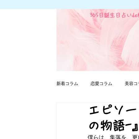
365日誕生日占いd
新着コラム
恋愛コラム
美容コ
エピソー
ファンタジー用語
の物語-
僕らは、集落を、更