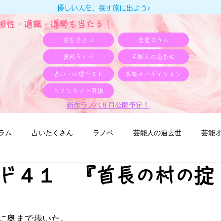
優しい人を、探す旅に出よう♪
e相性・適職・​運勢も当たる！
誕生日占い
恋愛コラム
無料ラノベ
芸能人の過去世
占い・心理テスト
芸能オーディション
ファンタジー用語
新作ラノベ８月公開予定！
ラム
占いたくさん
ラノベ
芸能人の過去世
芸能
ド４１ 『首長の村の掟 
』
に奥まで歩いた。