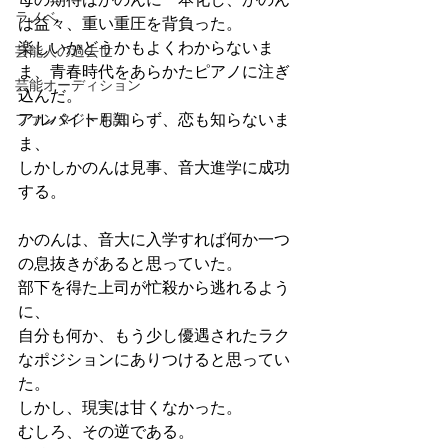
ラノベ
は益々、重い重圧を背負った。
楽しいかどうかもよくわからないま
芸能人の過去世
ま、青春時代をあらかたピアノに注ぎ
芸能オーディション
込んだ。
ファンタジー用語
アルバイトも知らず、恋も知らないま
ま、
しかしかのんは見事、音大進学に成功
する。
かのんは、音大に入学すれば何か一つ
の息抜きがあると思っていた。
部下を得た上司が忙殺から逃れるよう
に、
自分も何か、もう少し優遇されたラク
なポジションにありつけると思ってい
た。
しかし、現実は甘くなかった。
むしろ、その逆である。