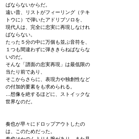
ばならないからだ。
遠い昔、リストがフィーリング（テキ
トウに）で弾いたアドリブソロを、
現代人は、完全に忠実に再現しなけれ
ばならない。
たった５分の中に万個も並ぶ音符を、
１つも間違わずに弾ききらねばならな
いのだ。
そんな「譜面の忠実再現」は最低限の
当たり前であり、
そこからさらに、表現力や独創性など
の付加的要素をも求められる。
…想像を絶するほどに、ストイックな
世界なのだ。
奏也が早々にドロップアウトしたの
は、このためだった。
奏也はかのんよりも腕があり、また見