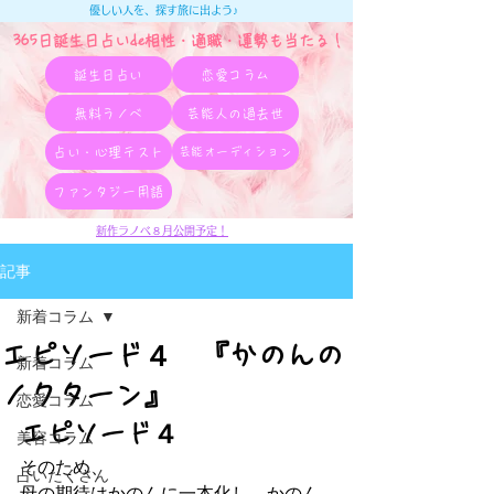
優しい人を、探す旅に出よう♪
365日誕生日占いde相性・適職・​運勢も当たる！
誕生日占い
恋愛コラム
無料ラノベ
芸能人の過去世
占い・心理テスト
芸能オーディション
ファンタジー用語
新作ラノベ８月公開予定！
記事
新着コラム
エピソード４ 『かのんの
新着コラム
ノクターン』
恋愛コラム
エピソード４
美容コラム
そのため、
占いたくさん
母の期待はかのんに一本化し、かのん