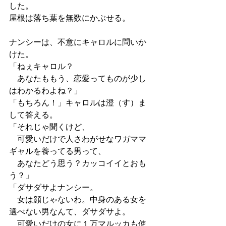
した。
屋根は落ち葉を無数にかぶせる。
ナンシーは、不意にキャロルに問いか
けた。
「ねぇキャロル？
　あなたももう、恋愛ってものが少し
はわかるわよね？」
「もちろん！」キャロルは澄（す）ま
して答える。
「それじゃ聞くけど、
　可愛いだけで人さわがせなワガママ
ギャルを養ってる男って、
　あなたどう思う？カッコイイとおも
う？」
「ダサダサよナンシー。
　女は顔じゃないわ。中身のある女を
選べない男なんて、ダサダサよ。
　可愛いだけの女に１万マルッカも使