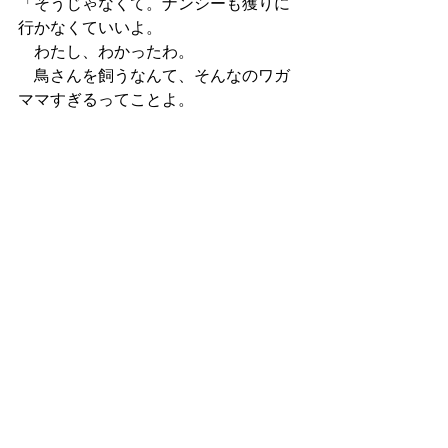
「そうじゃなくて。ナンシーも獲りに
行かなくていいよ。
　わたし、わかったわ。
　鳥さんを飼うなんて、そんなのワガ
ママすぎるってことよ。
　どれだけりっぱなカゴを用意したっ
て、どれだけリンゴをたくさんあげた
って、
　そんなの鳥さん、うれしくないの
よ。鳥さんのためにならないのよ。
　いっくら鳥さんが可愛くて可愛く
て、いつも一緒にいてほしいとして
も、
　鳥さんを家に閉じ込めようとするな
ら、そんなのワガママだってこと。」
「『僕は動物を愛してるから』ってウ
ィリアムスさんが言ったのは、
　そういうことだったのね！」ミシェ
ルは指をパチンと鳴らした。