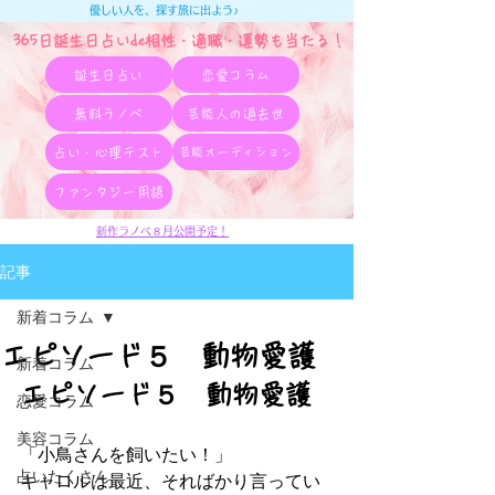
優しい人を、探す旅に出よう♪
365日誕生日占いde相性・適職・​運勢も当たる！
誕生日占い
恋愛コラム
無料ラノベ
芸能人の過去世
占い・心理テスト
芸能オーディション
ファンタジー用語
新作ラノベ８月公開予定！
記事
新着コラム
エピソード５ 動物愛護
新着コラム
エピソード５　動物愛護
恋愛コラム
美容コラム
「小鳥さんを飼いたい！」
占いたくさん
キャロルは最近、そればかり言ってい