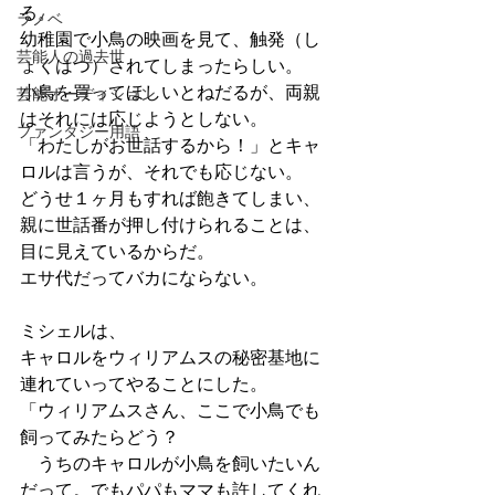
る。
ラノベ
幼稚園で小鳥の映画を見て、触発（し
芸能人の過去世
ょくはつ）されてしまったらしい。
小鳥を買ってほしいとねだるが、両親
芸能オーディション
はそれには応じようとしない。
ファンタジー用語
「わたしがお世話するから！」とキャ
ロルは言うが、それでも応じない。
どうせ１ヶ月もすれば飽きてしまい、
親に世話番が押し付けられることは、
目に見えているからだ。
エサ代だってバカにならない。
ミシェルは、
キャロルをウィリアムスの秘密基地に
連れていってやることにした。
「ウィリアムスさん、ここで小鳥でも
飼ってみたらどう？
　うちのキャロルが小鳥を飼いたいん
だって。でもパパもママも許してくれ