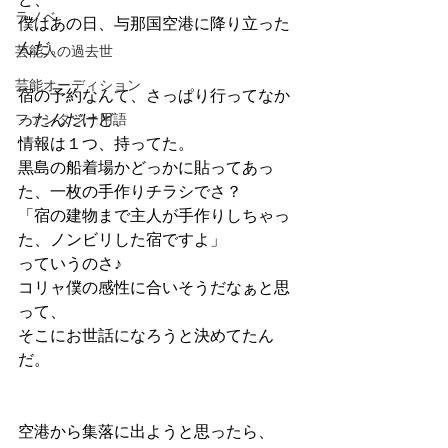
ラノベ
僕はあの日、与那国空港に降り立った
んだ。
芸能人の過去世
芸能オーディション
宿の予約なんて、さっぱり行ってなか
ファンタジー用語
ったんだけど、
情報は１つ、持ってた。
黒島の船着場かどっかに貼ってあっ
た、一枚の手作りチラシでさ？
「宿の建物まで主人が手作りしちゃっ
た、ノンビリした宿ですよ」
っていうのさ♪
コリャ僕の感性に合いそうだなぁと思
って、
そこにお世話になろうと決めてたん
だ。
空港から集落に出ようと思ったら、