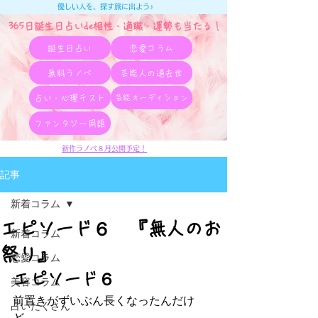
優しい人を、探す旅に出よう♪
365日誕生日占いde相性・適職・​運勢も当たる！
誕生日占い
恋愛コラム
無料ラノベ
芸能人の過去世
占い・心理テスト
芸能オーディション
ファンタジー用語
新作ラノベ８月公開予定！
記事
新着コラム
エピソード６ 『無人のお
新着コラム
祭り』
恋愛コラム
エピソード６
美容コラム
前置きがずいぶん長くなったんだけ
占いたくさん
ど、