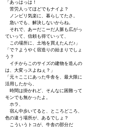
「あっはっは！
　苦労人ってほどでもナイよ？
　ノンビリ気楽に、暮らしてたさ。
　急いでも、解決しないからね。
　それで、あーだこーだ人脈も広がっ
ていって、信頼も得ていって、
　この場所に、土地を買えたんだ♪」
「で？ようやく宿造りの始まりでしょ
う？
　イチからこのサイズの建物を造んの
は、大変っスよねぇ？」
「元々ここにあった牛舎を、最大限に
活用したから、
　時間は掛かれど、そんなに困難って
モンでも無かったよ。
　ホラ、
　宿ん中歩いてると、ところどころ、
色の違う場所が、あるでしょ？
　こういうトコが、牛舎の部分だ