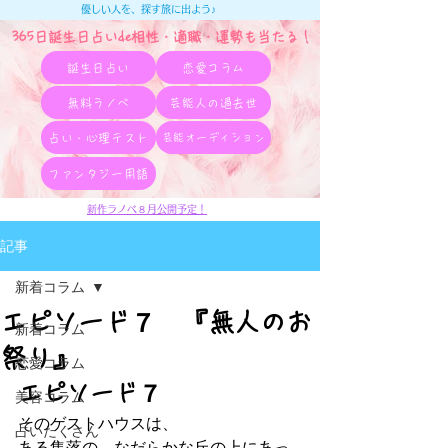
優しい人を、探す旅に出よう♪
365日誕生日占いde相性・適職・​運勢も当たる！
誕生日占い
恋愛コラム
無料ラノベ
芸能人の過去世
占い・心理テスト
芸能オーディション
ファンタジー用語
新作ラノベ８月公開予定！
記事
新着コラム
エピソード７ 『無人のお
新着コラム
祭り』
恋愛コラム
エピソード７
美容コラム
そのゲストハウスは、
占いたくさん
ある集落の、なだらかな丘の上にあっ