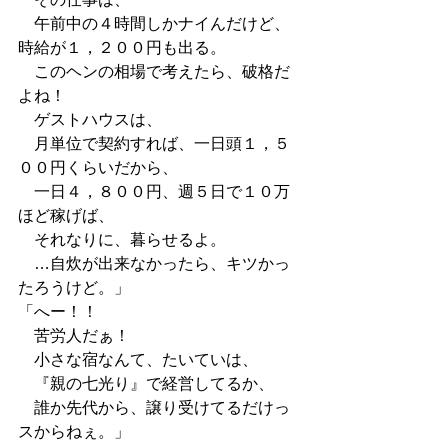
　午前中の４時間しかナイんだけど、
時給が１，２００円も出る。
　このヘンの相場で考えたら、破格だ
よね！
　ゲストハウスは、
　月単位で契約すれば、一日頭１，５
００円くらいだから、
　一日４，８００円、週５日で１０万
ほど稼げば、
　それなりに、暮らせるよ。
　…自炊が出来なかったら、キツかっ
たろうけど。」
「へー！！
　苦労人だぁ！
　小さな宿なんて、たいていは、
　『親の七光り』で経営してるか、
　誰か先代から、譲り受けてるだけっ
スからねぇ。」