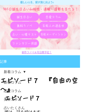
優しい人を、探す旅に出よう♪
365日誕生日占いde相性・適職・​運勢も当たる！
誕生日占い
恋愛コラム
無料ラノベ
芸能人の過去世
占い・心理テスト
芸能オーディション
ファンタジー用語
新作ラノベ８月公開予定！
記事
新着コラム
エピソード７ 『自由の空
新着コラム
へ』
恋愛コラム
エピソード７
美容コラム
占いたくさん
彼は、話を続けます。