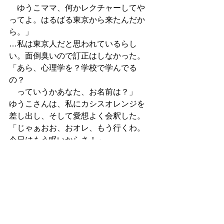
　ゆうこママ、何かレクチャーしてや
ってよ。はるばる東京から来たんだか
ら。」
…私は東京人だと思われているらし
い。面倒臭いので訂正はしなかった。
「あら、心理学を？学校で学んでる
の？
　っていうかあなた、お名前は？」
ゆうこさんは、私にカシスオレンジを
差し出し、そして愛想よく会釈した。
「じゃぁおお、おオレ、もう行くわ。
今日はもう眠いからさ！」
…彼は、
初対面の私とゆうこさんを置き去りに
して、
家かどこかに帰っていってしまった。
まぁ、私と彼も初対面なのだが。
『自由の空へ』