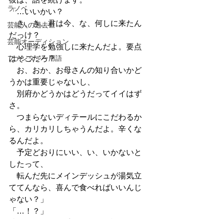
ラノベ
「…いいかい？
　き、き、君は今、な、何しに来たん
芸能人の過去世
だっけ？
芸能オーディション
　心理学を勉強しに来たんだよ。要点
ファンタジー用語
はそこだろ？
　お、おか、お母さんの知り合いかど
うかは重要じゃないし、
　別府かどうかはどうだってイイはず
さ。
　つまらないディテールにこだわるか
ら、カリカリしちゃうんだよ。辛くな
るんだよ。
　予定どおりにいい、い、いかないと
したって、
　転んだ先にメインデッシュが湯気立
ててんなら、喜んで食べればいいんじ
ゃない？」
「…！？」