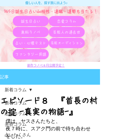
優しい人を、探す旅に出よう♪
365日誕生日占いde相性・適職・​運勢も当たる！
誕生日占い
恋愛コラム
無料ラノベ
芸能人の過去世
占い・心理テスト
芸能オーディション
ファンタジー用語
新作ラノベ８月公開予定！
記事
新着コラム
エピソード８ 『首長の村
新着コラム
の掟 -真実の物語-』
恋愛コラム
僕は、ヤスさんたちと、
美容コラム
夜７時に、スアク門の前で待ち合わせ
占いたくさん
をした。