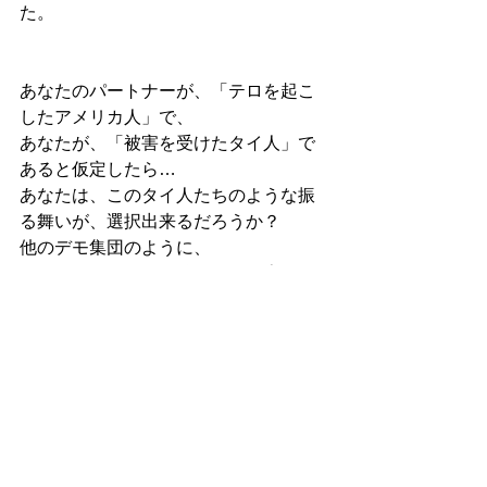
た。
あなたのパートナーが、「テロを起こ
したアメリカ人」で、
あなたが、「被害を受けたタイ人」で
あると仮定したら…
あなたは、このタイ人たちのような振
る舞いが、選択出来るだろうか？
他のデモ集団のように、
復讐に怒り狂って、益々傷口を広げた
りは、していないだろうか？
…少しの時間、
読むのを止めて、思い返してみてほし
い。
平和の達成というのは、
まず、家庭や職場、恋愛から、始まる