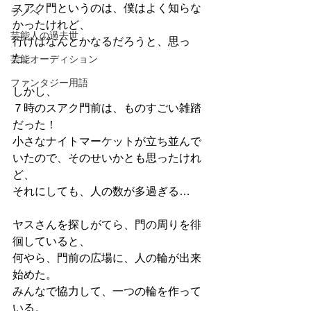
スアク門というのは、僕はよく知らな
ラノベ
かったけれど、
芸能人の過去世
行けばなんとかなるだろうと、思っ
た。
芸能オーディション
ファンタジー用語
しかし、
７時のスアク門前は、ものすごい雑踏
だった！
小さなナイトマーケットが立ち並んで
いたので、そのせいかとも思ったけれ
ど、
それにしても、人の数が多過ぎる…
ヤスさんを探しがてら、門の周りを徘
徊していると、
何やら、門前の広場に、人の輪が出来
始めた。
みんなで協力して、一つの輪を作って
いる。