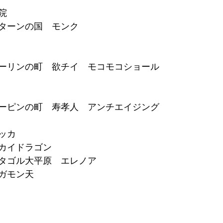
院
ターンの国　モンク
ーリンの町　欲チイ　モコモコショール
ーピンの町　
寿孝人　アンチエイジング
ッカ
カイドラゴン
タゴル大平原　エレノア
ガモン天