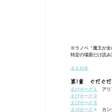
※ラノベ『魔王が女
特定の場面だけ読み返
まえがき
第1章　ぐだぐ
えぴそーど１
　アリ
えぴそーど２
えぴそーど３
えぴそーど
４
　カン