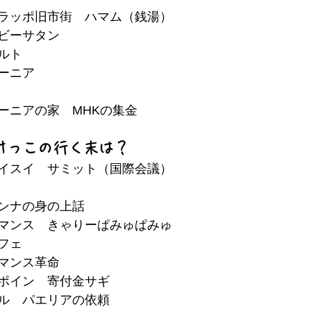
ラッポ旧市街　ハマム（銭湯）
ビーサタン
ルト
ーニア
ーニアの家　MHKの集金
けっこの行く末は？
イスイ　サミット（国際会議）
ンナの身の上話
マンス　
きゃりーぱみゅぱみゅ
フェ
マンス革命
ポイン　寄付金サギ
ル　パエリアの依頼