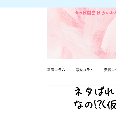
365日誕生日占いd
新着コラム
恋愛コラム
美容コ
ネタばれ
ファンタジー用語
なの!?(