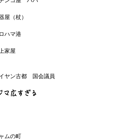
チンコ屋　パパ
器屋（杖）
ロハマ港
上家屋
イヤン古都　国会議員
ジマ広すぎる
ャムの町