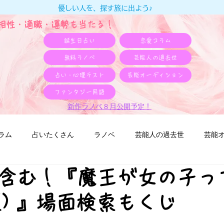
優しい人を、探す旅に出よう♪
e相性・適職・​運勢も当たる！
誕生日占い
恋愛コラム
無料ラノベ
芸能人の過去世
占い・心理テスト
芸能オーディション
ファンタジー用語
新作ラノベ８月公開予定！
ラム
占いたくさん
ラノベ
芸能人の過去世
芸能
含む！『魔王が女の子っ
仮) 』場面検索もくじ