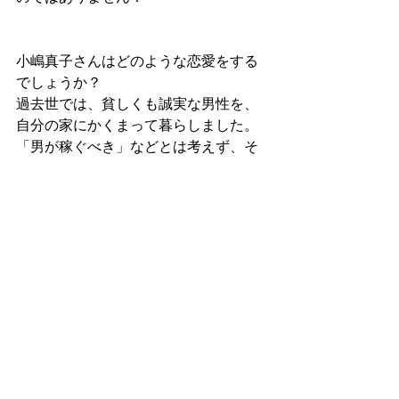
小嶋真子さんはどのような恋愛をする
でしょうか？
過去世では、貧しくも誠実な男性を、
自分の家にかくまって暮らしました。
「男が稼ぐべき」などとは考えず、そ
の男性の誠実さを尊重したのです。金
持ちな男性よりも誠実な男性にときめ
いいたのです。
今生でもそのような恋愛をするかもし
れませんね。精神性の高い男性が好き
なのではないでしょうか？
芸能人の過去世