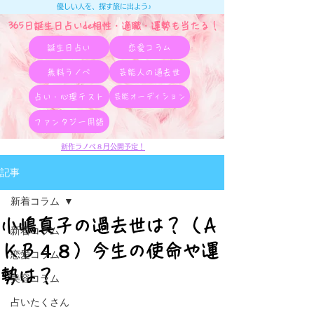
優しい人を、探す旅に出よう♪
365日誕生日占いde相性・適職・​運勢も当たる！
誕生日占い
恋愛コラム
無料ラノベ
芸能人の過去世
占い・心理テスト
芸能オーディション
ファンタジー用語
新作ラノベ８月公開予定！
記事
新着コラム
小嶋真子の過去世は？（Ａ
新着コラム
ＫＢ４８）今生の使命や運
恋愛コラム
勢は？
美容コラム
占いたくさん