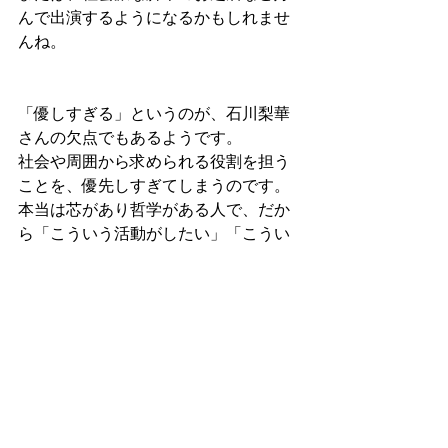
んで出演するようになるかもしれませ
んね。
「優しすぎる」というのが、石川梨華
さんの欠点でもあるようです。
社会や周囲から求められる役割を担う
ことを、優先しすぎてしまうのです。
本当は芯があり哲学がある人で、だか
ら「こういう活動がしたい」「こうい
う歌が歌いたい」といったことをもっ
と主張したほうが良さそうです。
また、隠し持っている数々の長所をも
っとアピールしても良いですね。
その優れた人柄をテレビで見せること
は、結果的に大衆の役に立つはずで
す。
芸能人の過去世