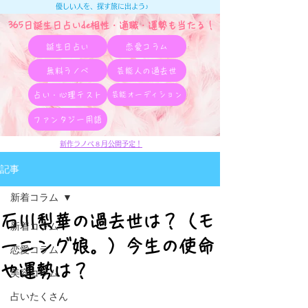
優しい人を、探す旅に出よう♪
365日誕生日占いde相性・適職・​運勢も当たる！
誕生日占い
恋愛コラム
無料ラノベ
芸能人の過去世
占い・心理テスト
芸能オーディション
ファンタジー用語
新作ラノベ８月公開予定！
記事
新着コラム
石川梨華の過去世は？（モ
新着コラム
ーニング娘。）今生の使命
恋愛コラム
や運勢は？
美容コラム
占いたくさん