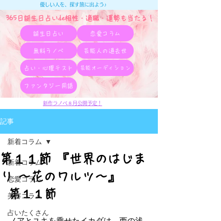
優しい人を、探す旅に出よう♪
365日誕生日占いde相性・適職・​運勢も当たる！
誕生日占い
恋愛コラム
無料ラノベ
芸能人の過去世
占い・心理テスト
芸能オーディション
ファンタジー用語
新作ラノベ８月公開予定！
記事
新着コラム
第１１節 『世界のはじま
新着コラム
り ～花のワルツ～』
恋愛コラム
第１１節
美容コラム
占いたくさん
ノアとユキを乗せたイカダは、西の浅