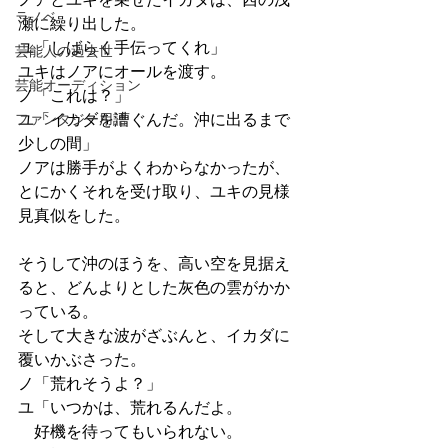
ラノベ
瀬に繰り出した。
ユ「しばらく手伝ってくれ」
芸能人の過去世
ユキはノアにオールを渡す。
芸能オーディション
ノ「これは？」
ファンタジー用語
ユ「イカダを漕ぐんだ。沖に出るまで
少しの間」
ノアは勝手がよくわからなかったが、
とにかくそれを受け取り、ユキの見様
見真似をした。
そうして沖のほうを、高い空を見据え
ると、どんよりとした灰色の雲がかか
っている。
そして大きな波がざぶんと、イカダに
覆いかぶさった。
ノ「荒れそうよ？」
ユ「いつかは、荒れるんだよ。
　好機を待ってもいられない。