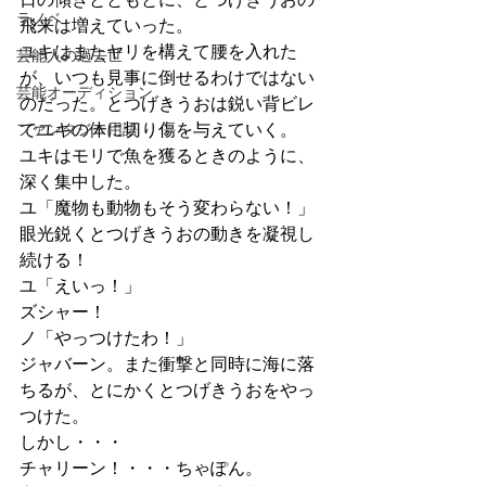
ラノベ
飛来は増えていった。
ユキはまたヤリを構えて腰を入れた
芸能人の過去世
が、いつも見事に倒せるわけではない
芸能オーディション
のだった。とつげきうおは鋭い背ビレ
ファンタジー用語
でユキの体に切り傷を与えていく。
ユキはモリで魚を獲るときのように、
深く集中した。
ユ「魔物も動物もそう変わらない！」
眼光鋭くとつげきうおの動きを凝視し
続ける！
ユ「えいっ！」
ズシャー！
ノ「やっつけたわ！」
ジャバーン。また衝撃と同時に海に落
ちるが、とにかくとつげきうおをやっ
つけた。
しかし・・・
チャリーン！・・・ちゃぽん。