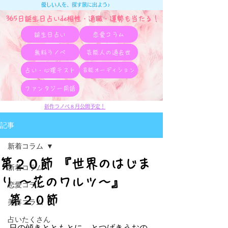
優しい人を、探す旅に出よう♪
365日誕生日占いde相性・適職・​運勢も当たる！
誕生日占い
恋愛コラム
無料ラノベ
芸能人の過去世
占い・心理テスト
芸能オーディション
ファンタジー用語
新作ラノベ８月公開予定！
記事
新着コラム
第２０節 『世界のはじま
新着コラム
り ～花のワルツ～』
恋愛コラム
第２０節
美容コラム
占いたくさん
日の傾きとともとに、とつげきうおの