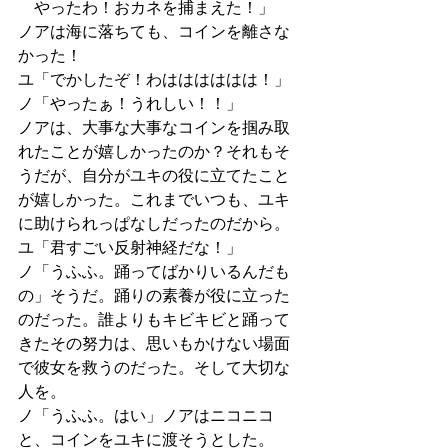
　やったわ！おカネを捕まえた！」
ノアは海に落ちても、コインを離さな
かった！
ユ「でかしたぞ！わはははははは！」
ノ「やったぁ！うれしい！！」
ノアは、大事な大事なコインを掴み取
れたことが嬉しかったのか？それもそ
うだが、自分がユキの役に立てたこと
が嬉しかった。これまでいつも、ユキ
に助けられっぱなしだったのだから。
ユ「君すごい反射神経だな！」
ノ「うふふ。踊ってばかりいるんだも
の」そうだ。踊りの素養が役に立った
のだった。誰よりもキビキビと踊って
きたその努力は、思いもかけない場面
で彼女を救うのだった。そして大切な
人を。
ノ「うふふ。はい」ノアはニコニコ
と、コインをユキに渡そうとした。