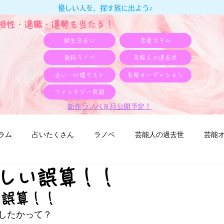
優しい人を、探す旅に出よう♪
e相性・適職・​運勢も当たる！
誕生日占い
恋愛コラム
無料ラノベ
芸能人の過去世
占い・心理テスト
芸能オーディション
ファンタジー用語
新作ラノベ８月公開予定！
ラム
占いたくさん
ラノベ
芸能人の過去世
芸能
しい誤算！！
い誤算！！
したかって？