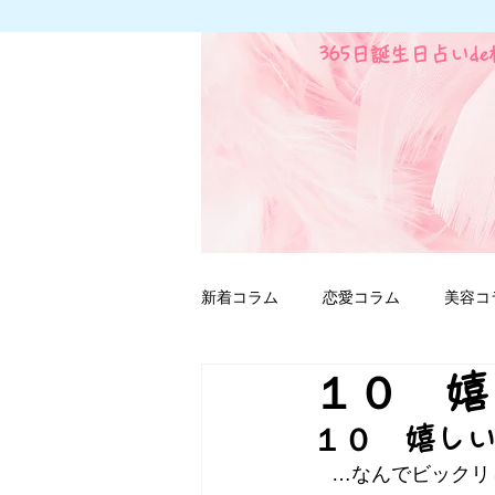
365日誕生日占いd
新着コラム
恋愛コラム
美容コ
１０ 嬉
ファンタジー用語
１０　嬉し
　…なんでビックリ