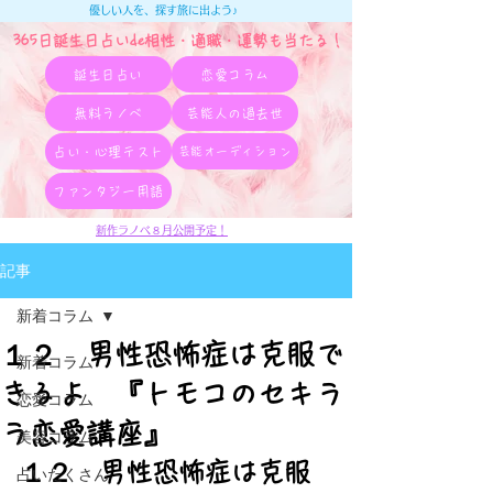
優しい人を、探す旅に出よう♪
365日誕生日占いde相性・適職・​運勢も当たる！
誕生日占い
恋愛コラム
無料ラノベ
芸能人の過去世
占い・心理テスト
芸能オーディション
ファンタジー用語
新作ラノベ８月公開予定！
記事
新着コラム
１２ 男性恐怖症は克服で
新着コラム
きるよ 『トモコのセキラ
恋愛コラム
ラ恋愛講座』
美容コラム
１２　男性恐怖症は克服
占いたくさん