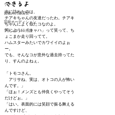
できるよ
ラノベ
次に訪れたのは、
芸能人の過去世
チアキちゃんの友達だったわ。チアキ
芸能オーディション
ちゃんによく似たコなのよ。
同じように「キャハ」って笑って、ち
ファンタジー用語
ょこまか走り回ってて。
ハムスターみたいでカワイイのよぉ
ー。
でも、そんなコが意外な過去持ってた
り、すんのよねぇ。
「トモコさん。
　アリサね、実は、オトコの人が怖い
んです。」
「ほぉ！メンズとも仲良くやってそう
だけどぉ。」
「はい。表面的には笑顔で振る舞える
んですけど、