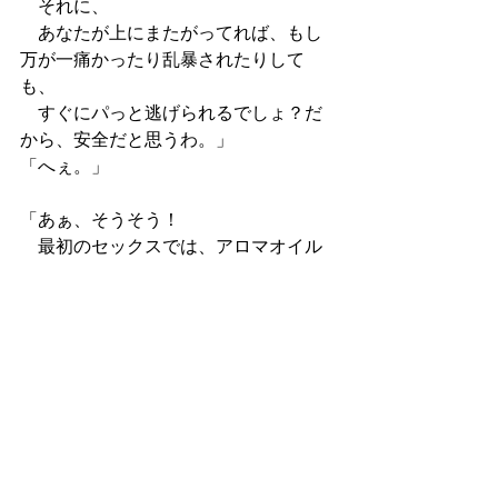
　それに、
　あなたが上にまたがってれば、もし
万が一痛かったり乱暴されたりして
も、
　すぐにパっと逃げられるでしょ？だ
から、安全だと思うわ。」
「へぇ。」
「あぁ、そうそう！
　最初のセックスでは、アロマオイル
か何か用意しておくとイイわよ。
　なんでもイイけど、体に害のない、
ヌルヌルの液体ね。
　それで、あなたのアソコと彼のアソ
コを、じゅうぶんに濡らしておくの。
　またがってからでもイイし、またが
る前でもイイわ。
　アソコがじゅうぶんに濡れてれば、
おちんちんが入ってきても、痛くない