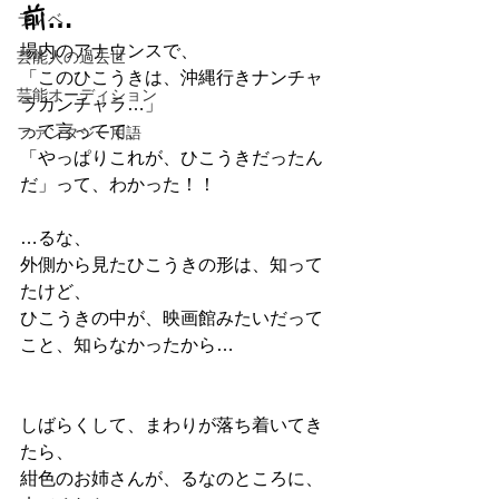
前…
ラノベ
場内のアナウンスで、
芸能人の過去世
「このひこうきは、沖縄行きナンチャ
芸能オーディション
ラカンチャラ…」
って言ってて、
ファンタジー用語
「やっぱりこれが、ひこうきだったん
だ」って、わかった！！
…るな、
外側から見たひこうきの形は、知って
たけど、
ひこうきの中が、映画館みたいだって
こと、知らなかったから…
しばらくして、まわりが落ち着いてき
たら、
紺色のお姉さんが、るなのところに、