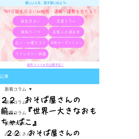
優しい人を、探す旅に出よう♪
365日誕生日占いde相性・適職・​運勢も当たる！
誕生日占い
恋愛コラム
無料ラノベ
芸能人の過去世
占い・心理テスト
芸能オーディション
ファンタジー用語
新作ラノベ８月公開予定！
記事
新着コラム
２２ おそば屋さんの
新着コラム
前… 『世界一大きなおも
恋愛コラム
ちゃばこ』
美容コラム
２２　おそば屋さんの
占いたくさん