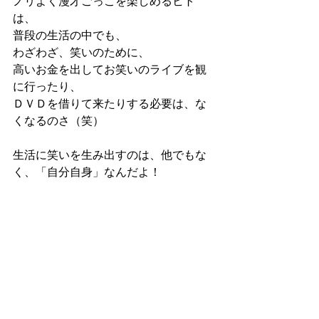
ノリよく漫才ごっこを楽しめるヒト
は、
普段の生活の中でも、
わざわざ、笑いのために、
高いお金を出してお笑いのライブを観
に行ったり、
ＤＶＤを借りて来たりする必要は、な
くなるのさ（笑）
生活に笑いを生み出すのは、他でもな
く、「自分自身」なんだよ！
他人に笑いを依存しているうちは、
いつまでもお金が掛かり続けるし、人
生が、満たされないまんまだろな
ぁ…。
『永遠の楽園』
ラノベ