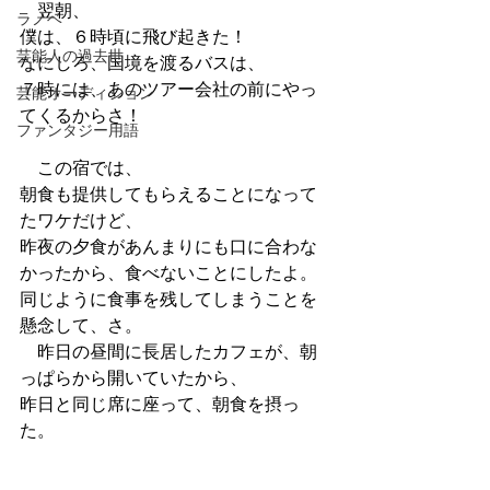
　翌朝、
ラノベ
僕は、６時頃に飛び起きた！
芸能人の過去世
なにしろ、国境を渡るバスは、
７時には、あのツアー会社の前にやっ
芸能オーディション
てくるからさ！
ファンタジー用語
　この宿では、
朝食も提供してもらえることになって
たワケだけど、
昨夜の夕食があんまりにも口に合わな
かったから、食べないことにしたよ。
同じように食事を残してしまうことを
懸念して、さ。
　昨日の昼間に長居したカフェが、朝
っぱらから開いていたから、
昨日と同じ席に座って、朝食を摂っ
た。