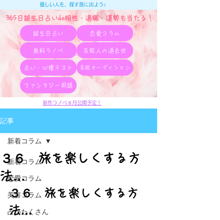
優しい人を、探す旅に出よう♪
365日誕生日占いde相性・適職・​運勢も当たる！
誕生日占い
恋愛コラム
無料ラノベ
芸能人の過去世
占い・心理テスト
芸能オーディション
ファンタジー用語
新作ラノベ８月公開予定！
記事
新着コラム
３６ 旅を楽しくする方
新着コラム
法…
恋愛コラム
３６　旅を楽しくする方
美容コラム
法…
占いたくさん