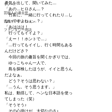
勇気を出して、聞いてみた…
ラノベ
「あの…ヒロさん…？
芸能人の過去世
　竹富に、一緒に行ってくれたり…し
ないですよねぇ…？」
芸能オーディション
「あははは！
ファンタジー用語
　行ってもイイよ？」
「えー！！ホントで…」
「…行ってもイイし、行く時間もある
んだけどさ？
　今回の旅の趣旨を聞くかぎりでは、
　ゆっこちゃん一人で、
　島を探検したほうが、イイと思うん
だよなぁ。
　どう？そうは思わない？」
「…うん。そう思うます。」
私は、動揺して、ヘンな日本語を使っ
てしまった（笑）
「そうそう♪
　その心掛けが、大切なのさ♪