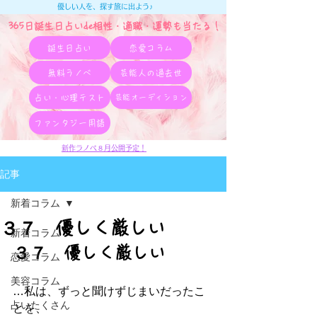
優しい人を、探す旅に出よう♪
365日誕生日占いde相性・適職・​運勢も当たる！
誕生日占い
恋愛コラム
無料ラノベ
芸能人の過去世
占い・心理テスト
芸能オーディション
ファンタジー用語
新作ラノベ８月公開予定！
記事
新着コラム
３７ 優しく厳しい
新着コラム
３７　優しく厳しい
恋愛コラム
美容コラム
…私は、ずっと聞けずじまいだったこ
占いたくさん
とを、