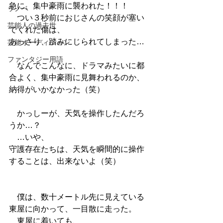
急に、集中豪雨に襲われた！！！
ラノベ
　つい３秒前におじさんの笑顔が塞い
芸能人の過去世
でくれた傷は、
あっさり、踏みにじられてしまった…
芸能オーディション
ファンタジー用語
　なんでこんなに、ドラマみたいに都
合よく、集中豪雨に見舞われるのか、
納得がいかなかった（笑）
　かっしーが、天気を操作したんだろ
うか…？
　…いや、
守護存在たちは、天気を瞬間的に操作
することは、出来ないよ（笑）
　僕は、数十メートル先に見えている
東屋に向かって、一目散に走った。
　東屋に着いても、