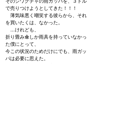
そのシワクチャの雨ガッパを、３ドル
で売りつけようとしてきた！！！
　薄気味悪く嘲笑する彼らから、それ
を買いたくは、なかった。
　…けれども、
折り畳み傘しか雨具を持っていなかっ
た僕にとって、
今この状況のためだけにでも、雨ガッ
パは必要に思えた。
　僕は、止む無く、彼らから雨ガッパ
を買った。
　彼らは、
お金を受け取ったかと思うと、４人掛
かりで、僕に雨ガッパを着せた。
　ケラケラと、楽しそうだった…！！
　雨ガッパを羽織った僕は、