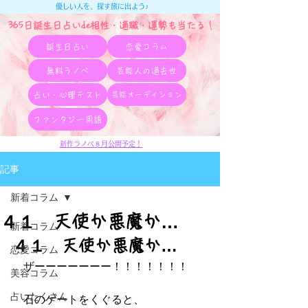
優しい人を、探す旅に出よう♪
365日誕生日占いde相性・適職・​運勢も当たる！
誕生日占い
恋愛コラム
無料ラノベ
芸能人の過去世
占い・心理テスト
芸能オーディション
ファンタジー用語
新作ラノベ８月公開予定！
記事
新着コラム
４１ 天使か悪魔か…
新着コラム
４１　天使か悪魔か…
恋愛コラム
　ザーーーーーーー！！！！！！！
美容コラム
占いたくさん
　石のゲートをくぐると、