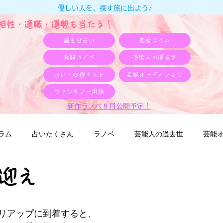
優しい人を、探す旅に出よう♪
e相性・適職・​運勢も当たる！
誕生日占い
恋愛コラム
無料ラノベ
芸能人の過去世
占い・心理テスト
芸能オーディション
ファンタジー用語
新作ラノベ８月公開予定！
ラム
占いたくさん
ラノベ
芸能人の過去世
芸能
迎え
え
リアップに到着すると、