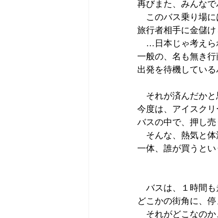
再びまた、みんなで
　このバス乗り場に
旅行者相手に金儲け
　…日本じゃ考えら
一般の、名も無き行
出発を待機している
　それが済んだかと
今度は、アイスクリ
バスの中で、押し売
　そんな、熱気と体
一体、誰が買うとい
　バスは、１時間も
どこかの街角に、停
　それがどこなのか