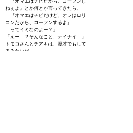
　『オマエはチビだから、コーフンし
ねぇよ』とか何とか言ってきたら、
　『オマエはチビだけど、オレはロリ
コンだから、コーフンするよ』
　ってイミなのよー？」
「えー！？そんなこと、ナイナイ！」
トモコさんとチアキは、漫才でもして
るみたいだ。
私は、トモコさんの意見が正しいと思
った。
大きな胸以外に性的魅力を感じるな
ら、
チアキに好意を持つコは、けっこう、
多いと思う。
それに、チアキは、
胸だって、この１ヶ月で急に膨らみ始
めてきた。