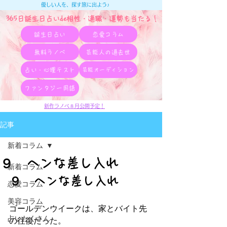
優しい人を、探す旅に出よう♪
365日誕生日占いde相性・適職・​運勢も当たる！
誕生日占い
恋愛コラム
無料ラノベ
芸能人の過去世
占い・心理テスト
芸能オーディション
ファンタジー用語
新作ラノベ８月公開予定！
記事
新着コラム
９ ヘンな差し入れ
新着コラム
９　ヘンな差し入れ
恋愛コラム
美容コラム
ゴールデンウイークは、家とバイト先
占いたくさん
の往復だった。