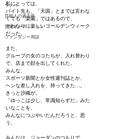
私にとっては、
ラノベ
バイト先も、「天国」とまでは言わな
芸能人の過去世
くても「楽園」ではあるので、
それなりに楽しいゴールデンウィーク
芸能オーディション
だった。
ファンタジー用語
また、
グループの女のコたちが、入れ替わり
で、店まで顔を出してくれた。
みんな、
スポーツ新聞とか女性週刊誌とか、
ヘンな差し入れを、持ってきた…。
きっと沙織が、
「ゆっこは少し、常識知らずだ」みた
いなことを、
みんなにつぶやいたんだろうと、思
う。
みんなは、ジョーダンのつもりで、