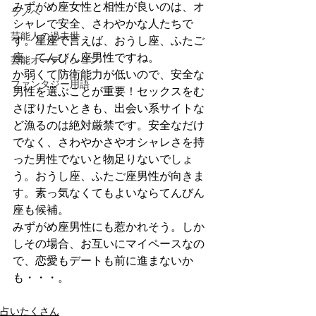
みずがめ座女性と相性が良いのは、オ
ラノベ
シャレで安全、さわやかな人たちで
芸能人の過去世
す。星座で言えば、おうし座、ふたご
座、てんびん座男性ですね。
芸能オーディション
か弱くて防衛能力が低いので、安全な
ファンタジー用語
男性を選ぶことが重要！セックスをむ
さぼりたいときも、出会い系サイトな
ど漁るのは絶対厳禁です。安全なだけ
でなく、さわやかさやオシャレさを持
った男性でないと物足りないでしょ
う。おうし座、ふたご座男性が向きま
す。素っ気なくてもよいならてんびん
座も候補。
みずがめ座男性にも惹かれそう。しか
しその場合、お互いにマイペースなの
で、恋愛もデートも前に進まないか
も・・・。
占いたくさん