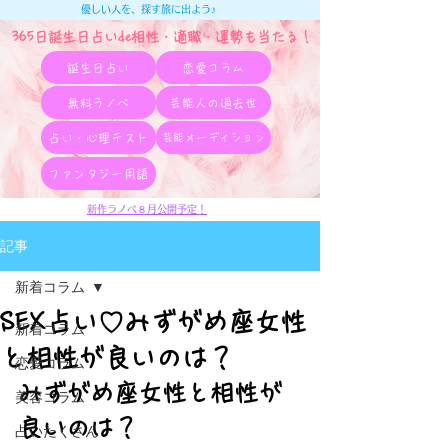
優しい人を、探す旅に出よう♪
365日誕生日占いde相性・適職・​運勢も当たる！
誕生日占い
恋愛コラム
無料ラノベ
芸能人の過去世
占い・心理テスト
芸能オーディション
ファンタジー用語
新作ラノベ８月公開予定！
記事
新着コラム
SEX占い♡みずがめ座女性
新着コラム
と相性が良いのは？
恋愛コラム
みずがめ座女性と相性が
美容コラム
良いのは？
占いたくさん