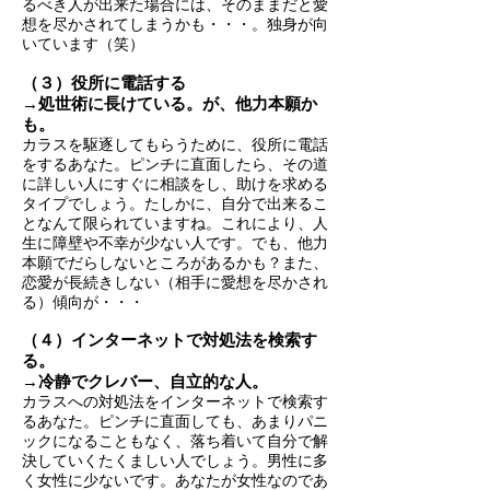
るべき人が出来た場合には、そのままだと愛
想を尽かされてしまうかも・・・。独身が向
いています（笑）
（３）役所に電話する
→処世術に長けている。が、他力本願か
も。
カラスを駆逐してもらうために、役所に電話
をするあなた。ピンチに直面したら、その道
に詳しい人にすぐに相談をし、助けを求める
タイプでしょう。たしかに、自分で出来るこ
となんて限られていますね。これにより、人
生に障壁や不幸が少ない人です。でも、他力
本願でだらしないところがあるかも？また、
恋愛が長続きしない（相手に愛想を尽かされ
る）傾向が・・・
（４）インターネットで対処法を検索す
る。
→冷静でクレバー、自立的な人。
カラスへの対処法をインターネットで検索す
るあなた。ピンチに直面しても、あまりパニ
ックになることもなく、落ち着いて自分で解
決していくたくましい人でしょう。男性に多
く女性に少ないです。あなたが女性なのであ