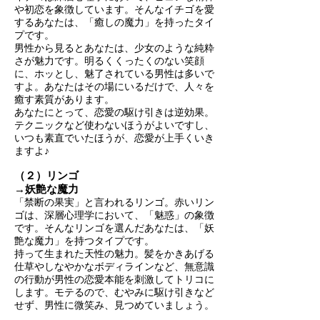
や初恋を象徴しています。そんなイチゴを愛
するあなたは、「癒しの魔力」を持ったタイ
プです。
男性から見るとあなたは、少女のような純粋
さが魅力です。明るくくったくのない笑顔
に、ホッとし、魅了されている男性は多いで
すよ。あなたはその場にいるだけで、人々を
癒す素質があります。
あなたにとって、恋愛の駆け引きは逆効果。
テクニックなど使わないほうがよいですし、
いつも素直でいたほうが、恋愛が上手くいき
ますよ♪
（２）リンゴ
→妖艶な魔力
「禁断の果実」と言われるリンゴ。赤いリン
ゴは、深層心理学において、「魅惑」の象徴
です。そんなリンゴを選んだあなたは、「妖
艶な魔力」を持つタイプです。
持って生まれた天性の魅力。髪をかきあげる
仕草やしなやかなボディラインなど、無意識
の行動が男性の恋愛本能を刺激してトリコに
します。モテるので、むやみに駆け引きなど
せず、男性に微笑み、見つめていましょう。