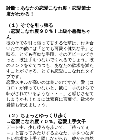
診断：あなたの恋愛こなれ度・恋愛策士
度がわかる！
（１）そでを引っ張る
→恋愛こなれ度９０％！上級小悪魔ちゃ
ん
彼のそでを引っ張って甘える仕草は、付き合
いたての彼には「とても可愛く健気な子」と
映る、とても有効な手段。そのアピールでき
っと、彼は手をつないでくれるでしょう。彼
のメンツを立てつつも、あなたの欲求を満た
すことができる、とても恋愛にこなれたタイ
プです。
恋愛スキルが高いのは良いのですが、愛（コ
コロ）が伴っていないと、彼に「手のひらで
転がされているような・・・」と感じさせて
しまうかも！たまには素直に言葉で、欲求や
愛情も伝えましょう。
（２）ちょっとゆっくり歩く
→恋愛こなれ度７０％。恋愛上手女子
デート中、少し後ろを歩いて、「待ってぇ
～」と言ってみたりするあなた。手をつなぎ
たい欲求を上手く隠しながらも、彼から自然