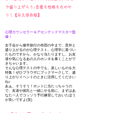
で盛り上がろう♪恋愛も性格も丸わか
り！【永久保存版】
心理カウンセラー＆アセンテッドマスター監
修！
女子会から修学旅行の布団の中まで、意外と
盛り上がるのが心理テスト。心理学に基づい
たものですから、かなり当たりますし、お友
達や気になるあの人のホンネを暴くことがで
きちゃいます。
そんな心理テストの中でも、楽しいものを大
特集！ぜひブラウザにブックマークして、盛
り上がりイベントのときに活用してください
ね♪
あぁ、そうそう！ホントに当たっちゃうの
で、友達や彼氏と一緒にやる前に、まずはあ
なた一人でコッソリ予行練習しておいたほう
が良いですよ(笑)