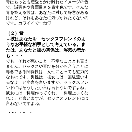
青はもっとも恋愛とかけ離れたイメージの色
で、誠実さや真面目さを表す色です。そんな
青を答える彼は、あなたに対して好意がある
けれど、それをあなたに気づかれたくないの
です。カワイイですね♡
（２）紫
→彼はあなたを、セックスフレンドのよ
うなお手軽な相手として考えている。ま
たは、あなたと彼の関係は、浮気の恋か
も・・・
でも、それが悪いこと・不幸なこととも言え
ません。セックスや喜びを分かち合うことに
専念できる関係性は、女性にとっても魅力的
なものです。男性は、彼女には「無駄遣いす
るなよ」と小言を言いますが、セックスフレ
ンドにはそうした小言は言わないですよね。
彼女には「料理作ってくれ」「料理上手くな
れよ」と言いますが、セックスフレンドには
言わないですよね。
（３）ピンク
→彼はあなたのことを、ただの友達と思
っている様子。
ピンクは恋愛を意識する色ですが、彼がも