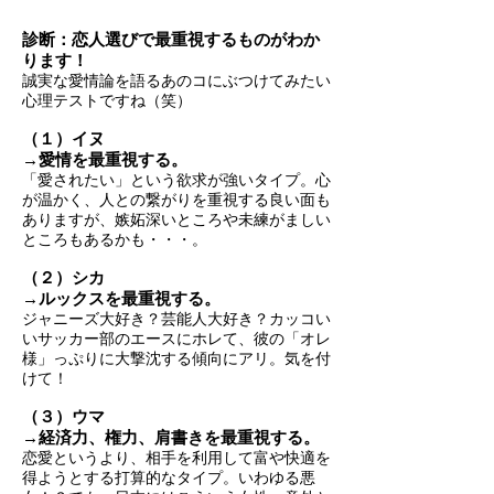
診断：恋人選びで最重視するものがわか
ります！
誠実な愛情論を語るあのコにぶつけてみたい
心理テストですね（笑）
（１）イヌ
→愛情を最重視する。
「愛されたい」という欲求が強いタイプ。心
が温かく、人との繋がりを重視する良い面も
ありますが、嫉妬深いところや未練がましい
ところもあるかも・・・。
（２）シカ
→ルックスを最重視する。
ジャニーズ大好き？芸能人大好き？カッコい
いサッカー部のエースにホレて、彼の「オレ
様」っぷりに大撃沈する傾向にアリ。気を付
けて！
（３）ウマ
→経済力、権力、肩書きを最重視する。
恋愛というより、相手を利用して富や快適を
得ようとする打算的なタイプ。いわゆる悪