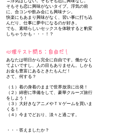
→浮気はしない。そもそも恋に興味なし。
そもそも恋に興味がないタイプ。浮気の前
に、合コンや飲み会にも興味ナシ。
快楽にもあまり興味がなく、習い事に打ち込
んだり、仕事に夢中になるのが好き。
でも、素晴らしいセックスを体験すると豹変
しちゃうかも・・・！？
心理テスト問５：自由だ！
あなたは明日から完全に自由です。働かなく
てよいですし、人の目もありません。しかも
お金も豊富にあるときたもんだ！
さて、何する？
（１）着の身着のままで世界放浪に出発！
（２）綿密に準備をして、豪華クルーズ旅行
をしよう！
（３）大好きなアニメやＴＶゲームを買いま
くる！
（４）今までどおり、淡々と過ごす。
・・・答えましたか？