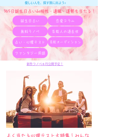
優しい人を、探す旅に出よう♪
365日誕生日占いde相性・適職・​運勢も当たる！
誕生日占い
恋愛コラム
無料ラノベ
芸能人の過去世
占い・心理テスト
芸能オーディション
ファンタジー用語
新作ラノベ８月公開予定！
よく当たる心理テスト大特集！みんな