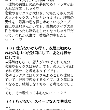
→理想の男性との恋を夢見てる！ドラマが起
きれば浮気しちゃう♡
恋愛やセックスが大好き。でもたくさんの男
の人とセックスしたいというよりも、理想の
男性を、最高の恋を探し求めているタイプ。
彼氏や旦那さんがいても、理想のタイプの男
性と出会ったら浮気をしたくなっちゃう♡だ
って、それが人生で一番最高の幸せだし
ぃ・・・♡
（３）仕方ないから行く。友達に勧めら
れたのを１つだけ口にして、あとは静か
にしてる。
→浮気はしない。恋人がいればそれで充分。
恋愛やセックスは好き。でも、恋人がいれば
それで充分、と考えるタイプです。
恋やセックスにはリスクもあることを理解し
ていて、理性で恋をするタイプ。３０歳に近
くなると、結婚しなくちゃ、と考えるでしょ
う。
でも、その理性って本心なの・・・？？
（４）行かない。スイーツなんて興味な
し。