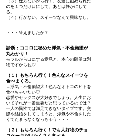
（３）仕方ないから行く。友達に勧められた
のを１つだけ口にして、あとは静かにして
る。
（４）行かない。スイーツなんて興味なし。
・・・答えましたか？
診断：ココロに秘めた浮気・不倫願望が
丸わかり！
モラルから口にする意見と、本心の願望は別
物ですからね♡
（１）もちろん行く！色んなスイーツを
食べまくる。
→浮気・不倫願望大！色んなオトコのヒトを
食べちゃいたい♡
恋愛やセックスが大好きでしょう。人生にお
いてそれが一番重要だと思っているのでは？
一人の異性では満足できないタイプです。交
際や結婚をしてしまうと、浮気や不倫をした
くてたまらなくなっちゃう・・・
（２）もちろん行く！でも大好物のチョ
コケーキだけたくさん食べる。