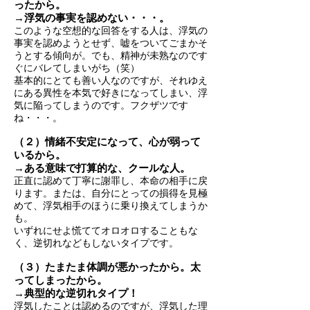
ったから。
→浮気の事実を認めない・・・。
このような空想的な回答をする人は、浮気の
事実を認めようとせず、嘘をついてごまかそ
うとする傾向が。でも、精神が未熟なのです
ぐにバレてしまいがち（笑）
基本的にとても善い人なのですが、それゆえ
にある異性を本気で好きになってしまい、浮
気に陥ってしまうのです。フクザツです
ね・・・。
（２）情緒不安定になって、心が弱って
いるから。
→ある意味で打算的な、クールな人。
正直に認めて丁寧に謝罪し、本命の相手に戻
ります。または、自分にとっての損得を見極
めて、浮気相手のほうに乗り換えてしまうか
も。
いずれにせよ慌ててオロオロすることもな
く、逆切れなどもしないタイプです。
（３）たまたま体調が悪かったから。太
ってしまったから。
→典型的な逆切れタイプ！
浮気したことは認めるのですが、浮気した理