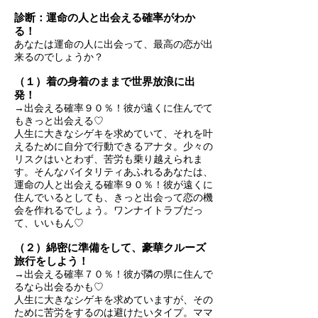
診断：運命の人と出会える確率がわか
る！
あなたは運命の人に出会って、最高の恋が出
来るのでしょうか？
（１）着の身着のままで世界放浪に出
発！
→出会える確率９０％！彼が遠くに住んでて
もきっと出会える♡
人生に大きなシゲキを求めていて、それを叶
えるために自分で行動できるアナタ。少々の
リスクはいとわず、苦労も乗り越えられま
す。そんなバイタリティあふれるあなたは、
運命の人と出会える確率９０％！彼が遠くに
住んでいるとしても、きっと出会って恋の機
会を作れるでしょう。ワンナイトラブだっ
て、いいもん♡
（２）綿密に準備をして、豪華クルーズ
旅行をしよう！
→出会える確率７０％！彼が隣の県に住んで
るなら出会るかも♡
人生に大きなシゲキを求めていますが、その
ために苦労をするのは避けたいタイプ。ママ