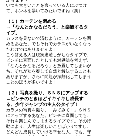
いつも大きいことを言っている人にぶつけ
て、ホンネを暴いてみたいですね（笑）
（１）カーテンを閉める
→「なんとかなるだろう」と楽観するタ
イプ。
カラスを見ないで済むように、カーテンを閉
めるあなた。でもそれでカラスがいなくなっ
たわけではありませんよ！
こう答える人は現実逃避しがちなタイプで、
ピンチに直面したとしても対処法を考えず、
「なんとかなるだろう」と放置してしまいが
ち。それが功を奏して自然と解決することも
ありますが、さらに問題が深刻化してしまう
ことのほうが多いですよ！
（２）写真を撮り、ＳＮＳにアップする
→ピンチのときほどイキイキし成長す
る、少年ジャンプの主人公タイプ！
カラスの写真を撮り、「みてみて！」ＳＮＳ
にアップするあなた。ピンチに直面しても、
それを楽しんでしまえるタイプです。その行
動により、人生は楽しいことばかりですし、
どんどん成長していける幸せな人。でも、守