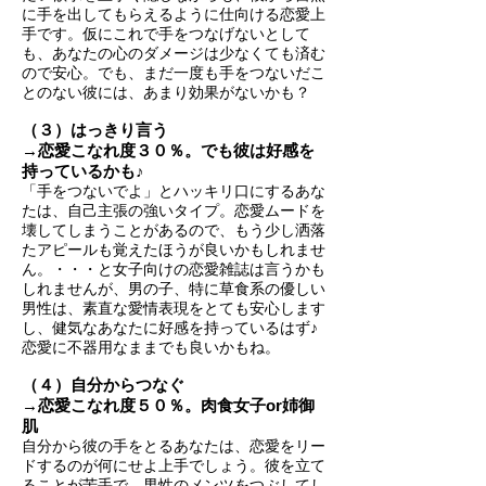
に手を出してもらえるように仕向ける恋愛上
手です。仮にこれで手をつなげないとして
も、あなたの心のダメージは少なくても済む
ので安心。でも、まだ一度も手をつないだこ
とのない彼には、あまり効果がないかも？
（３）はっきり言う
→恋愛こなれ度３０％。でも彼は好感を
持っているかも♪
「手をつないでよ」とハッキリ口にするあな
たは、自己主張の強いタイプ。恋愛ムードを
壊してしまうことがあるので、もう少し洒落
たアピールも覚えたほうが良いかもしれませ
ん。・・・と女子向けの恋愛雑誌は言うかも
しれませんが、男の子、特に草食系の優しい
男性は、素直な愛情表現をとても安心します
し、健気なあなたに好感を持っているはず♪
恋愛に不器用なままでも良いかもね。
（４）自分からつなぐ
→恋愛こなれ度５０％。肉食女子or姉御
肌
自分から彼の手をとるあなたは、恋愛をリー
ドするのが何にせよ上手でしょう。彼を立て
ることが苦手で、男性のメンツをつぶしてし