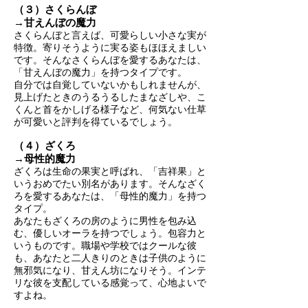
（３）さくらんぼ
→甘えんぼの魔力
さくらんぼと言えば、可愛らしい小さな実が
特徴。寄りそうように実る姿もほほえましい
です。そんなさくらんぼを愛するあなたは、
「甘えんぼの魔力」を持つタイプです。
自分では自覚していないかもしれませんが、
見上げたときのうるうるしたまなざしや、こ
くんと首をかしげる様子など、何気ない仕草
が可愛いと評判を得ているでしょう。
（４）ざくろ
→母性的魔力
ざくろは生命の果実と呼ばれ、「吉祥果」と
いうおめでたい別名があります。そんなざく
ろを愛するあなたは、「母性的魔力」を持つ
タイプ。
あなたもざくろの房のように男性を包み込
む、優しいオーラを持つでしょう。包容力と
いうものです。職場や学校ではクールな彼
も、あなたと二人きりのときは子供のように
無邪気になり、甘えん坊になりそう。インテ
リな彼を支配している感覚って、心地よいで
すよね。